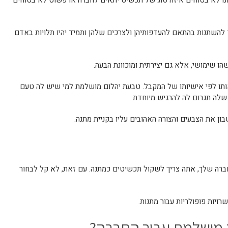
ו לא בטוחים איזה סוג של תכשיט יתאים לחברה או פשוט לא בטוחים
ד להשתנות בהתאם להעדפותיהן ולצרכים שלהן ותמיד יהיו תלויות באדם
שימושי, אלא גם יצירתית ומוכוונת הבעה.
אותו לפי אישיותו של המקבל. טבעת יהלום מושלמת למי שיש לה טעם
שלה תגרום לה להרגיש מיוחדת.
ון את הצבעים והצורה האהובים עליו בקניית מתנה.
ברה שלך, אתה צריך לשקול תכשיטים כמתנה. עם זאת, לא קל לבחור
רויות פופולריות עבור מתנות.
 מושלמת עבור החברה?