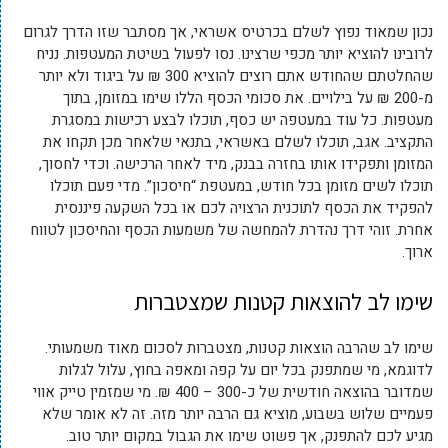
נכון שמאוד נפוץ לשלם בכרטיס אשראי, אך מסתבר שזו הדרך לגרום
לרובינו להוציא יותר מכפי שרצינו. נסו לפעול בשיטת המעטפות. נניח
שהחלטתם שהחודש אתם רוצים להוציא 300 ₪ על ביגוד ולא יותר
מ-200 ₪ על בילויים. את סכומי הכסף הללו שימו במזומן, בתוך
מעטפות. כל עוד במעטפה יש כסף, תוכלו לבצע רכישות במסגרת
התקציב. אגב, תוכלו לשלם באשראי, בתנאי שלאחר מכן תקחו את
המזומן ותפקידו אותו בחזרה בבנק, מיד לאחר הרכישה. וכדי לחסוך,
תוכלו לשים מזומן בכל חודש, במעטפת “חיסכון”. מדי פעם תוכלו
להפקיד את הכסף לתוכנית הרצויה לכם או בכל השקעה פיננסית
אחרת. זוהי דרך נהדרת להמחשה של משמעות הכסף והחיסכון לטווח
ארוך.
שימו לב להוצאות קטנות שמצטברות
שימו לב שהרבה הוצאות קטנות, מצטברות לסכום מאוד משמעותי.
לדוגמא, מי שמתפנק בכל יום על קפה ומאפה בחוץ, עלול לגלות
שמדובר בהוצאה חודשית של כ-300 – 400 ₪. מי שמזמין טייק אווי
פעמיים שלוש בשבוע, מוציא גם הרבה יותר מזה. זה לא אומר שלא
מגיע לכם להתפנק, אך פשוט שימו את הגבול במקום יותר טוב.