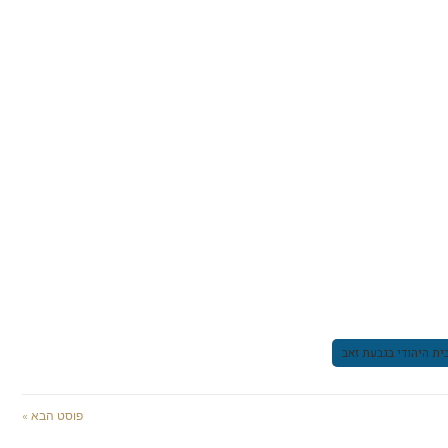
ית היהודי בגבעת זאב
פוסט הבא »