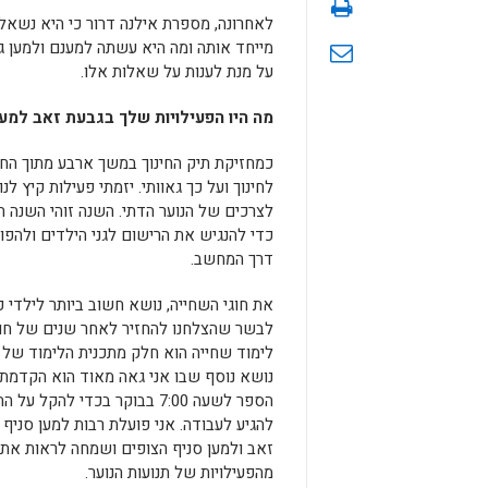
לאחרונה, מספרת אילנה דרור כי היא נשאלת
מייחד אותה ומה היא עשתה למענם ולמען ג
על מנת לענות על שאלות אלו.
מה היו הפעילויות שלך בגבעת זאב למען
כמחזיקת תיק החינוך במשך ארבע מתוך הח
לחינוך ועל כך גאוותי. יזמתי פעילות קיץ ל
כדי להנגיש את הרישום לגני הילדים ולהפוך
דרך המחשב.
את חוגי השחייה, נושא חשוב ביותר לילדי כ
לבשר שהצלחנו להחזיר לאחר שנים של חוס
לימוד שחייה הוא חלק מתכנית הלימוד של יל
נושא נוסף שבו אני גאה מאוד הוא הקדמת
הספר לשעה 7:00 בבוקר בכדי להקל 
להגיע לעבודה. אני פועלת רבות למען סניף 
זאב ולמען סניף הצופים ושמחה לראות את ב
מהפעילויות של תנועות הנוער.