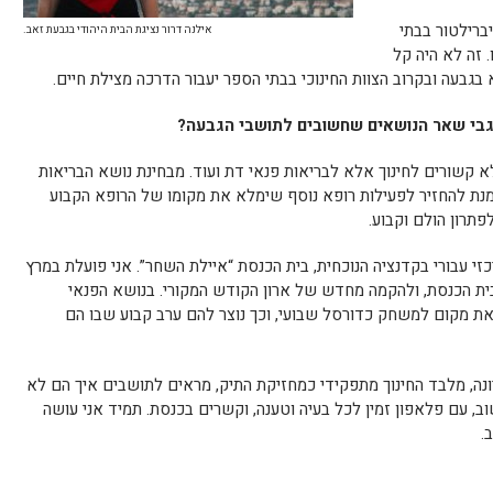
ברילטור בבתי
אילנה דרור נציגת הבית היהודי בגבעת זאב.
 זה לא היה קל
בגבעה ובקרוב הצוות החינוכי בבתי הספר יעבור הדרכה מצילת חיים.
גבי שאר הנושאים שחשובים לתושבי הגבעה?
א קשורים לחינוך אלא לבריאות פנאי דת ועוד. מבחינת נושא הבריאות
 מנת להחזיר לפעילות רופא נוסף שימלא את מקומו של הרופא הקבוע
פתרון הולם וקבוע.
י עבורי בקדנציה הנוכחית, בית הכנסת “איילת השחר”. אני פועלת במרץ
ית הכנסת, ולהקמה מחדש של ארון הקודש המקורי. בנושא הפנאי
ת מקום למשחק כדורסל שבועי, וכך נוצר להם ערב קבוע שבו הם
ה, מלבד החינוך מתפקידי כמחזיקת התיק, מראים לתושבים איך הם לא
 עם פלאפון זמין לכל בעיה וטענה, וקשרים בכנסת. תמיד אני עושה
.