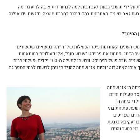
 על ידי תושבי גבעת זאב רבות למה לבחור דווקא בה למועצה, מה
בעת זאב בשנים האחרונות בהם כיהנה כחברת מועצה. נפגשנו עם אילנה
 החינוך?
מש השנים האחרונות עיקר הפעילות שלי הייתה בנושאים שקשורים
נוער הדתי- פתחנו את פרויקט “שבוע סוף”, אלו פעילויות המותאמות
לצרכים של הנוער הדתי. השנה זוהי השנה השנייה שבה פועל הפרויקט ונרשמו למעלה מ-100 ילדים. פעלתי רבות
 אותו לאינטרנטי וכיום אני שמחה להגיד כי ניתן לרשום לבתי הספר גם
יתה ה’ אני שמחה
ר פעילות והיום
די כיתה ה’.
 שעת פתיחת בתי
על ההורים שצריכים
בני עקיבא בגבעת
ני הנוער נהנים