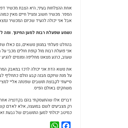
אחת ההצלחות בעיני, היא הצבת מכשיר דפי
הספר. מכשיר חשוב ומציל חיים מאין כמוהו.
אבל אני יכולה להעיד שכיום המכשיר נמצא 
נשמע שפעלת רבות למען החינוך. ומה ל
בהחלט פעלתי במגוון נושאים, גם כאלו של
אני פועלת רבות מול קופת חולים מכבי על
שעזב, כרגע מצאנו מחליפה ומנסים להגיע ל
את נושא הדת אני יכולה לרכז במאבק המרכז
על מנת שיוקם מבנה קבע הולם כתחליף לב
סייעתי לקבוצת תושבים שפנתה אליי למציא
משחקים באולם הפיס.
דברים אלו שהתעסקתי בהם בקדנציה אחרונ
רק מצביעים לשם במועצה, אלא לאדם קשוב,
כמיטב יכולתי למען התושבים של גבעת זאב
WhatsApp
Facebook