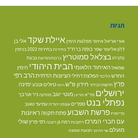
תגיות
איילת שקד
אלי בן
אורי אריאל
איחוד מפלגות הימין
דהן
בומה ברח"ד
אליעזר שפר
בנימין
בחירות
בחירות 2022
בצלאל סמוטריץ
נתניהו
גבעת
ברכות והודעות
הבית היהודי
האיחוד הלאומי
הימין
שמואל
הרב רפי
הציונות הדתית
החדש
המלצת דתילי
הליכוד
פרץ
חידון פ"ש
ימינה
טיולים וטבע
חדשות הבידור
חיפה
ירושלים
מוטי יוגב
ניר אורבך
מד"א
מוסיקה
מודיעין
נפתלי בנט
ספרים
עמיעד טאוב
עוצמה יהודית
פרשת השבוע
ראיונות
פתח תקווה
פריימריז
עם חברי המרכז
שולי
רפי פרץ
רמת גן
רחובות
רעננה
מועלם
תנועת אמונה
שר החינוך