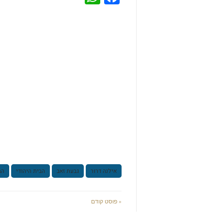
אילנה דרור
גבעת זאב
הבית היהודי
הב
« פוסט קודם