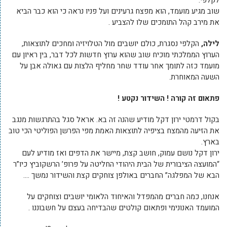
לקלפי.
שוב מגיע מועמד, הוא מפצח גרעינים ועל פניו נראה כי הוא כבר הביא
את מירב קהל התומכים שלו להצביע .
לילה,
הקלפי נסגרת, כולם יושבים מול הטלויזיה ומחכים לתוצאות,
הערוץ הממלכתי מוכיח שוב שהוא ערוץ חדשות לכל דבר, בין ראיון עם
מועמד כזה לתומך אחר עודד שחר מחליף הלצות עם גאולה אבן על
השעה המאוחרת.
פתאום זה קורה ! השידור נקטע !
בקול דרמטי ירון דקל מודיע שהנה זה בא. אראל סגל בהתרגשות מנגב
את הזיעה מהמצח בציפיה לתוצאות האמת מפי הפרשן הפוליטי הכי טוב
בארץ.
ירון דקל נושם עמוק, חושב קצת, מיישר את הדפים ואז מודיע לעם
“המועצה הציבורית של הבית היהודי החליטה על פרופ’ הרשקוביץ כיו”ר
הבא של המפלגה” החברים באולפן צוחקים קצת והשידור נמשך ….
אנחנו, כמה חברים מהמפדל והאיחוד הלאומי יושבים וצוחקים על
המועמד האנונימי ופתאום קולטים שהבדיחה בעצם על חשבוננו .