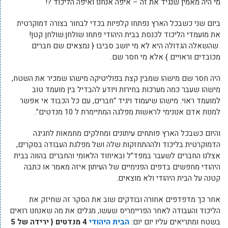
מי היה מאמין שנגיד את זה – איפה אנחנו ואיפה הליכוד ?!
ביום שני כשבכל הארץ נפתחו קלפיות בכדי לבחור בצורה דמוקרטית
את מועמדי הליכוד לכנסת בבית היהודי פתחו שולחן.שולחן קטן!
שהשאלה הגדולה היא לא מי יושב סביבו { נמצאים שם חברים
מכובדים וראויים } אלא מי חסר שם.
היה חסר שם מישהו שמבין קצת בפוליטיקה מישהו שמכיר את השטח,
מישהו שעבר כמה מערכות בחירות ויודע להבדיל בין מועמד טוב
למועמד ראוי. מישהו שיעמוד ויגיד “חברים, עם כל הכבוד אי אפשר
למנות אדם אנונימי לראשות מפלגה המתיימרת ל 10 מנדטים”.
והיום כשבכל הארץ פותחים עיתונים ומחלקים מחמאות לחגיגה
הדמוקרטית בליכוד ולההתחזקות שלה ושל מפלגת העבודה בסקרים,
אצלנו החברים לשעבר במפד”ל ובאיחוד הלאומי והחברים בהווה בבית
היהודי מחפשים בדפים הפנימיים של העיתון איזה מאמר או כתבה
קטנה על הבית היהודי ולא מוצאים.
אחר כך מדפדפים אחורה ובודקים שוב את הסקר זה שחיזק את
הליכוד והעבודה לאחר הפריימריס שעשו, מגלים את מה שאנחנו רואים
בשטח ומתריאים עליו יום יום:
הבית היהודי
4 מנדטים { ירידה של 5