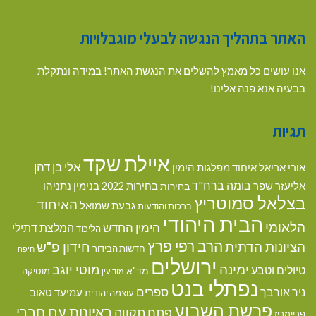
האתר בתהליך הנגשה לבעלי מוגבלויות
אנו עושים כל מאמץ להשלים את הנגשת האתר! במידה ונתקלת
בבעיה אנא פנה אלינו!
תגיות
איילת שקד
אלי בן דהן
אורי אריאל
איחוד מפלגות הימין
בומה ברח"ד
אליעזר שפר
בנימין נתניהו
בחירות
בחירות 2022
בצלאל סמוטריץ
האיחוד
גבעת שמואל
ברכות והודעות
הבית היהודי
הלאומי
הימין החדש
המלצת דתילי
הליכוד
הרב רפי פרץ
הציונות הדתית
חידון פ"ש
חדשות הבידור
חיפה
ירושלים
ימינה
מוטי יוגב
טיולים וטבע
מד"א
מוסיקה
מודיעין
נפתלי בנט
ספרים
ניר אורבך
עמיעד טאוב
עוצמה יהודית
פרשת השבוע
ראיונות עם חברי
פתח תקווה
פריימריז