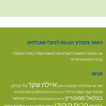
האתר בתהליך הנגשה לבעלי מוגבלויות
אנו עושים כל מאמץ להשלים את הנגשת האתר! במידה ונתקלת
בבעיה אנא פנה אלינו!
תגיות
איילת שקד
אלי בן דהן
אורי אריאל
איחוד מפלגות הימין
בומה ברח"ד
אליעזר שפר
בנימין נתניהו
בחירות
בחירות 2022
בצלאל סמוטריץ
האיחוד
גבעת שמואל
ברכות והודעות
הבית היהודי
הלאומי
הימין החדש
המלצת דתילי