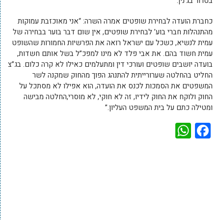
בטרור בג’נין.
כחברת הועדה לבחירת שופטים אמרה השרה: “אני מאוכזבת עמוקות
מהתנהלות חברי בוע’ לבחירת שופטים, אין שום דבר בוער בבחירה של
עמית לנשיא, כשכל עם ישראל רואה את הפרשיות החמורות שהשופט
עמית חשוד בהם. את אבי פלד לא מינו למפכ”ל בשל אותם חשדות,
בועדה יושבים שופטים ועורכי דין ומתעלמים כאילו לא קרה כלום. בג”צ
החליט בהחלטה שערורייתית להתנהג הפוך מהחוק שמקנה לשר
המשפטים את הסמכות לכנס את הועדה, הוא אפילו לא מסתכל על
החוק ולוקח את החוק לידיו, זה לא חוקי, לא מוסרי,החלטה מבישה
ומטילה כתם על בית המשפט העליון.”
WhatsApp
Facebook