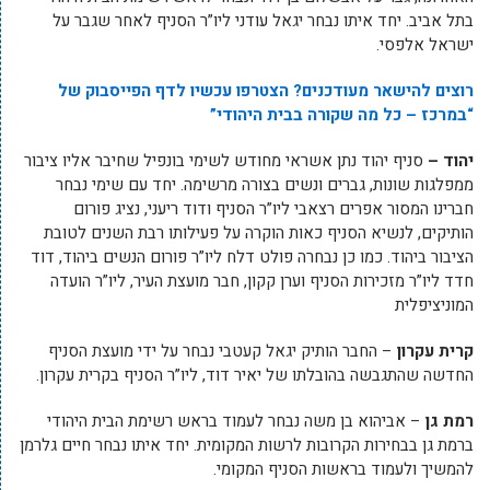
בתל אביב. יחד איתו נבחר יגאל עודני ליו”ר הסניף לאחר שגבר על
ישראל אלפסי.
רוצים להישאר מעודכנים? הצטרפו עכשיו לדף הפייסבוק של
“במרכז – כל מה שקורה בבית היהודי”
יהוד –
סניף יהוד נתן אשראי מחודש לשימי בונפיל שחיבר אליו ציבור
ממפלגות שונות, גברים ונשים בצורה מרשימה. יחד עם שימי נבחר
חברינו המסור אפרים רצאבי ליו”ר הסניף ודוד ריעני, נציג פורום
הותיקים, לנשיא הסניף כאות הוקרה על פעילותו רבת השנים לטובת
הציבור ביהוד. כמו כן נבחרה פולט דלח ליו”ר פורום הנשים ביהוד, דוד
חדד ליו”ר מזכירות הסניף וערן קקון, חבר מועצת העיר, ליו”ר הועדה
המוניציפלית
קרית עקרון
– החבר הותיק יגאל קעטבי נבחר על ידי מועצת הסניף
החדשה שהתגבשה בהובלתו של יאיר דוד, ליו”ר הסניף בקרית עקרון.
רמת גן
– אביהוא בן משה נבחר לעמוד בראש רשימת הבית היהודי
ברמת גן בבחירות הקרובות לרשות המקומית. יחד איתו נבחר חיים גלרמן
להמשיך ולעמוד בראשות הסניף המקומי.