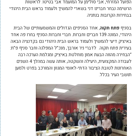
הפועל המזרחי, אבי סולימן על המועמד אבי בטיטו. לראשות
הרשימה נבחר חברינו דני בשארי להמשיך ולעמוד בראש הבית היהודי
בבחירות הקרובות בנתניה.
בסניף
פתח תקוה
, אחד הסניפים הגדולים והמשמעותיים של הבית
היהודי, המונה 139 חברים וחברות. חברי וחברות הסניף בחרו פה אחד
באיציק דיעי להמשיך ולעמוד בראש הבית היהודי גם בקדנציה הבאה
בעירית פתח תקוה. לדברי ניר אורבך, מנכ”ל המפלגה וחבר סניף פ”ת:
“הבחירה מהווה הבעת אמון מוחלטת באיציק ומגלמת הערכה רבה
לעבודה המקצועית, היעילה והשקטה, אותה עשה במהלך 4 השנים
האחרונות לטובת הציבור הדתי-לאומי המגוון והמורכב בפרט ולמען
תושבי העיר בכלל.