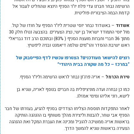
הרשימה נבחר חברנו עדי פלח יו”ר הסניף היוצא שהחליט לעבור אל
קדמת הבמה הציבורית-פוליטית.
אשדוד
– באשדוד נבחר יוסי שטרית ליו”ר הסניף על חודו של קול.
מול יוסי התמודד ישראל בן ישי, נציג הצעירים. בהצבעה נטלו חלק 30
מתוך 36 חברי וחברות מועצת הסניף ( 83%) ובתוכם הרב דוד גבריאלי
ראש ישיבת ההסדר והר”מים שלמה דיאמנט ובניה ליפשיץ.
רוצים להישאר מעודכנים? הצטרפו עכשיו לדף הפייסבוק של
“במרכז – כל מה שקורה בבית היהודי”
טירת הכרמל
– אריה פרג’ון נבחר לראש הרשימה וליו”ר הסניף.
כמו כן נבחרה ועדה מוניציפלית בה חברים בנוסף לאריה, שגיא בן
לישא, רוני אליהו ומימי אמזלג.
לאחר התפקדות תוססת הצליחו הצדדים בסניף להגיע, בעזרתו של חבר
הסניף אבי שחר, להבנות וליצירת מהלך משותף בו ההנהגה הותיקה
בראשות אריה ממשיכה להוביל ומכינה את העברת המקל ואת ההנהגה
הצעירה בראשות שגיא להמשך הדרך.