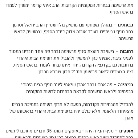
את הרשימה בבחרות המקומיות הקרובות. הרב איתי קרימר ימשיך לעמוד
בראש הסניף.
גבעתים
– במהלך משותף עם מושיק גולדשטיין והרב יחיאל וסרמן
בחר סניף גבעתיים בעו”ד אורנה צדוק כיו”ר הסניף, ובמושיק לראש
הרשימה.
רחובות
– בישיבת מועצת סניף מרשימה נבחר פה אחד חברינו המסור
לעניני ציבור, אמיתי כהן להמשיך ולהוביל את רשימת הבית היהודי
ברחובות גם בקדנציה הקרובה. יחד איתו נבחר לעמוד בראש הסניף,
נציג הצעירים ליאור פרישמן מנכ”ל מכון צורבא מרבנן.
בנימינה
– פה אחד נבחר אהרן שיאחי ליו”ר סניף הבית היהודי
בבנימינה ולראש הרשימה לקראת הבחירות לרשות המקומית.
להבדיל מהבחירות הקודמות, הפעם לא תרוץ רשימה בתמיכת חברינו
מהאיחוד הלאומי, אלא כולם יהיו ברשימת הבית היהודי בראשותו של
אהרן.
אופקים
– סניף הבית היהודי באופקים המונה 35 חברים מתוכם 9 נשים
בחר לתפקיד יושב ראש הסניף במאור כהן נציג הצעירים ולראשות