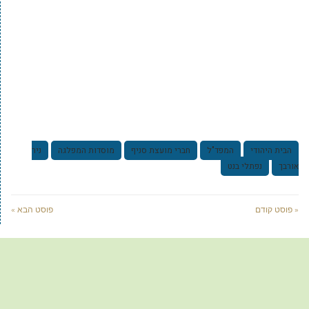
הבית היהודי
המפד"ל
חברי מועצת סניף
מוסדות המפלגה
ניר
אורבך
נפתלי בנט
« פוסט קודם
פוסט הבא »