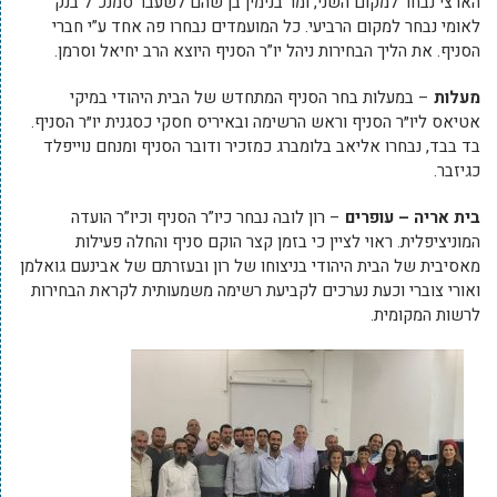
הארצי נבחר למקום השני, ומר בנימין בן שהם לשעבר סמנכ”ל בנק
לאומי נבחר למקום הרביעי. כל המועמדים נבחרו פה אחד ע”י חברי
הסניף. את הליך הבחירות ניהל יו”ר הסניף היוצא הרב יחיאל וסרמן.
מעלות
– במעלות בחר הסניף המתחדש של הבית היהודי במיקי
אטיאס ליו״ר הסניף וראש הרשימה ובאיריס חסקי כסגנית יו״ר הסניף.
בד בבד, נבחרו אליאב בלומברג כמזכיר ודובר הסניף ומנחם נוייפלד
כגיזבר.
בית אריה – עופרים
– רון לובה נבחר כיו”ר הסניף וכיו”ר הועדה
המוניציפלית. ראוי לציין כי בזמן קצר הוקם סניף והחלה פעילות
מאסיבית של הבית היהודי בניצוחו של רון ובעזרתם של אבינעם גואלמן
ואורי צוברי וכעת נערכים לקביעת רשימה משמעותית לקראת הבחירות
לרשות המקומית.