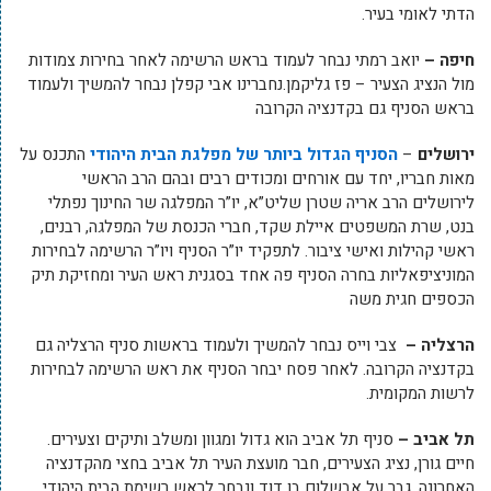
הדתי לאומי בעיר.
חיפה –
יואב רמתי נבחר לעמוד בראש הרשימה לאחר בחירות צמודות
מול הנציג הצעיר – פז גליקמן.נחברינו אבי קפלן נבחר להמשיך ולעמוד
בראש הסניף גם בקדנציה הקרובה
ירושלים
–
הסניף הגדול ביותר של מפלגת הבית היהודי
התכנס על
מאות חבריו, יחד עם אורחים ומכודים רבים ובהם הרב הראשי
לירושלים הרב אריה שטרן שליט”א, יו”ר המפלגה שר החינוך נפתלי
בנט, שרת המשפטים איילת שקד, חברי הכנסת של המפלגה, רבנים,
ראשי קהילות ואישי ציבור. לתפקיד יו”ר הסניף ויו”ר הרשימה לבחירות
המוניציפאליות בחרה הסניף פה אחד בסגנית ראש העיר ומחזיקת תיק
הכספים חגית משה
הרצליה –
צבי וייס נבחר להמשיך ולעמוד בראשות סניף הרצליה גם
בקדנציה הקרובה. לאחר פסח יבחר הסניף את ראש הרשימה לבחירות
לרשות המקומית.
תל אביב –
סניף תל אביב הוא גדול ומגוון ומשלב ותיקים וצעירים.
חיים גורן, נציג הצעירים, חבר מועצת העיר תל אביב בחצי מהקדנציה
האחרונה, גבר על אבשלום בן דוד ונבחר לראש רשימת הבית היהודי