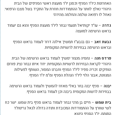
האחרונות כיו”ר הסניף וכסגן יו”ר מועצת ראשי הסניפים של הבית
היהודי נאלץ לוותר על ההתמודדות חוזרת על התקיד בשל מצבו הרפואי.
נאחל לו רפואה שלמה והחלמה מהירה!
גדרה
– עו”ד יקותיאל תנעמי נבחר ליו”ר מועצת הסניף והוא גם יעמוד
בראש הרשימה למועצה
גבעת זאב
– גם בגבע”ז תמשיך אילנה דרור לעמוד בראש הסניף
ובראש הרשימה בבחירות לרשויות המקומיות.
פרדס חנה
– נחמיה מנצור ימשיך לעמוד בראש הרשימה של הבית
היהודי לקראת הבחירות לרשויות המקומיות. יחד איתו נבחר נציג פורום
הותיקים זכריה ספיר ליו”ר הסניף וחברנו המסור, השותף לפעילות
המגוונת, אבנר הלוי ליו”ר הנהלת הסניף ומ”מ יו”ר הסניף.
יבנה
– סניף יבנה בחר באלי מאזוז להמשיך ולעמוד בראש הרשימה
בבחירות לרשות המקומית ביבנה וכן לעמוד בראש הסניף.
בית שמש
– חיים בן מרגי נבחר לעמוד בראש סניף בית שמש. ישר כח
לשי שוורץ על ההתמודדות המכובדת ותודה גדולה לגאל גרינוולד
התותח, יו”ר הסניף היוצא