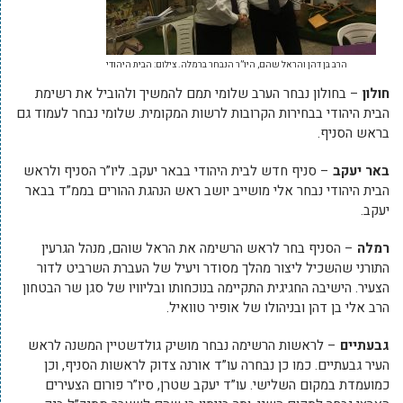
הרב בן דהן והראל שהם, היו”ר הנבחר ברמלה. צילום: הבית היהודי
חולון
– בחולון נבחר הערב שלומי תמם להמשיך ולהוביל את רשימת
הבית היהודי בבחירות הקרובות לרשות המקומית. שלומי נבחר לעמוד גם
בראש הסניף.
באר יעקב
– סניף חדש לבית היהודי בבאר יעקב. ליו”ר הסניף ולראש
הבית היהודי נבחר אלי מושייב יושב ראש הנהגת ההורים בממ”ד בבאר
יעקב.
רמלה
– הסניף בחר לראש הרשימה את הראל שוהם, מנהל הגרעין
התורני שהשכיל ליצור מהלך מסודר ויעיל של העברת השרביט לדור
הצעיר. הישיבה החגיגית התקיימה בנוכחותו ובליוויו של סגן שר הבטחון
הרב אלי בן דהן ובניהולו של אופיר טוואיל.
גבעתיים
– לראשות הרשימה נבחר מושיק גולדשטיין המשנה לראש
העיר גבעתיים. כמו כן נבחרה עו”ד אורנה צדוק לראשות הסניף, וכן
כמועמדת במקום השלישי. עו”ד יעקב שטרן, סיו”ר פורום הצעירים