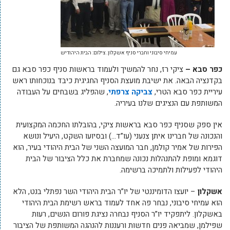
עמיחי סיבוני וחברי סניף אשקלון. צילום: הבית היהודיש
כפר סבא –
ציקי רז, נחר להמשיך ולעמוד בראשות סניף כפר סבא גם
בקדנציה הבאה. את ישיבת מועצת הסניף החגיגית כיבד בנוכחותו ראש
עיריית כפר סבא הטרי,
צביקה צרפתי
, שהפליג בשבחים על העבודה
המשותפת עם הנציגים שלנו בעיריה.
אין ספק שסניף כפר סבא בראשות ציקי, בהובלתו החכמה המקצועית
והנכונה של חברינו איתן צנעני (עו”ד…) ובסיועו השקט, היעיל ונושא
הפירות של אמיר קולמן, חבר המועצה השני של הבית היהודי בעיר, הוא
דוגמא ומופת להתנהלות נכונה שמחברת את כלל הציבור של הבית
היהודי לפעילות ולתמיכה ברשימה.
אשקלון
– יועצו הדומיננטי של יו”ר הבית היהודי השר נפתלי בנט, הלא
הוא עמיחי סיבוני, נבחר פה אחד לעמוד בראש רשימת הבית היהודי
באשקלון. ליתפקיד יו”ר הסניף נבחרה נציגת פורום הנשים, רעות
שפילמן, שמביאה פנים חדשות ורעננות להנהגה המשותפת של הציבור