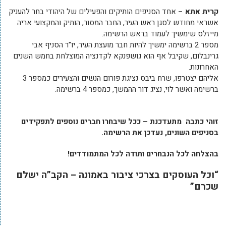
קרית אתא
– אחד הסניפים הותיקים והפעילים של היהודי בחר להעניק
אשראי מחודש לסגן ראש העיר, החבר המסור, הותיק והמקצועי אריה
מייזלס שימשיך לעמוד בראש הרשימה.
מספר 2 ברשימה ימשיך להיות חבר מועצת העיר, יו”ר הסניף אבי
גרינבלום, שקיבל אף הוא גושפנקא לקדנציה המוצלחת בחמש השנים
האחרונות.
אליהם יצטרפו, שרח ביבס נציגת פורום הנשים והצעירים כמספר 3
ברשימה ואשר לוי, נציג דור ההמשך, כמספר 4 ברשימה.
זוהי כתבה מתעדכנת – ככל שיבחרו חברים נוספים לתפקידים
בסניפים השונים, נעדכן את הרשימה.
בהצלחה לכל הנבחרים ותודה לכל המתמודדים!
“וכל העוסקים בצרכי ציבור באמונה – הקב”ה ישלם
שכרם”