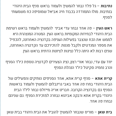
נתיבות
– גל פלד נבחר להמשיך ולעמוד בראש סניף הבית היהודי
בנתיבות. מולו התמודדה בכבוד חיה אביאל שמוסיפה כח משמעותי
לסניף.
ראש העין
– פה אחד נבחר עדי אביני להמשיך ולעמוד בראש רשימת
הבית היהודי לבחירות המקומיות בראש העין. המטרה המוצהרת היא
לממש את הכח שנצבר בפעילות העניפה בקדנציה האחרונה, להכפיל
את מספר המנדטים ולקבל סגנות. להזכירכם עד הקדנציה האחרונה,
שנים רבות לא היתה כלל נציגות לציונות הדתית בראש העין.
יחד עם עדי, נבחר אורי רצון, נציג הצעירים לקדנציה נוספת כיו”ר הסניף
והרב נחמיה סקיטל כיו”ר הנהלת הסניף
קרית אתא
– סניף קרית אתא, אחד הסניפים הותיקים והפעילים של
הבית היהודי בחרו פה אחד באבי גרינבלום להמשיך ולעמוד בראשות
הסניף גם בקדנציה הקרובה. חברינו אריה מייזלס נבחר ליו”ר הבית
היהודי בקרית אתא ורבקה אביהוא נבחרה למזכירת הסניף. גם שניהם
נבחרו פה אחד.
בית שאן
– מוריס שנבחר להמשיך להוביל את הבית היהודי בבית שאן