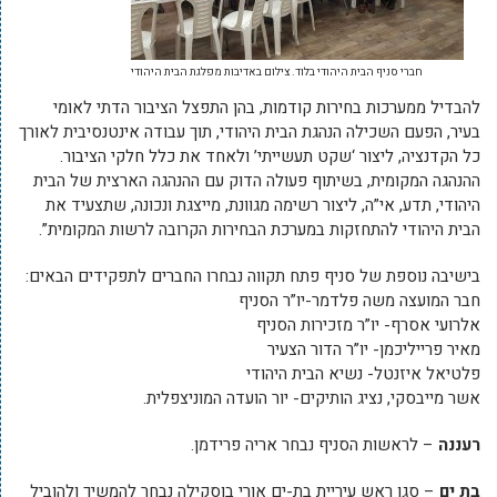
חברי סניף הבית היהודי בלוד. צילום באדיבות מפלגת הבית היהודי
להבדיל ממערכות בחירות קודמות, בהן התפצל הציבור הדתי לאומי
בעיר, הפעם השכילה הנהגת הבית היהודי, תוך עבודה אינטנסיבית לאורך
כל הקדנציה, ליצור ‘שקט תעשייתי’ ולאחד את כלל חלקי הציבור.
ההנהגה המקומית, בשיתוף פעולה הדוק עם ההנהגה הארצית של הבית
היהודי, תדע, אי”ה, ליצור רשימה מגוונת, מייצגת ונכונה, שתצעיד את
הבית היהודי להתחזקות במערכת הבחירות הקרובה לרשות המקומית”.
בישיבה נוספת של סניף פתח תקווה נבחרו החברים לתפקידים הבאים:
חבר המועצה משה פלדמר-יו”ר הסניף
אלרועי אסרף- יו”ר מזכירות הסניף
מאיר פרייליכמן- יו”ר הדור הצעיר
פלטיאל איזנטל- נשיא הבית היהודי
אשר מייבסקי, נציג הותיקים- יור הועדה המוניצפלית.
רעננה
– לראשות הסניף נבחר אריה פרידמן.
בת ים
– סגן ראש עיריית בת-ים אורי בוסקילה נבחר להמשיך ולהוביל