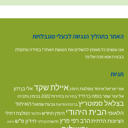
האתר בתהליך הנגשה לבעלי מוגבלויות
אנו עושים כל מאמץ להשלים את הנגשת האתר! במידה ונתקלת
בבעיה אנא פנה אלינו!
תגיות
איילת שקד
אלי בן דהן
אורי אריאל
איחוד מפלגות הימין
בומה ברח"ד
אליעזר שפר
בנימין נתניהו
בחירות
בחירות 2022
בצלאל סמוטריץ
האיחוד
גבעת שמואל
ברכות והודעות
הבית היהודי
הלאומי
הימין החדש
המלצת דתילי
הליכוד
הרב רפי פרץ
הציונות הדתית
חידון פ"ש
חדשות הבידור
חיפה