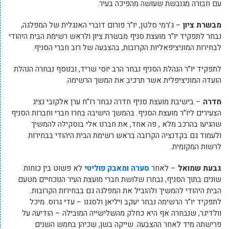
עם חבורה מגובשת שעושה מהפיכה בעיר.
מבשרת ציון
– ג’רמי סלטן, יו”ר פורום דוברי האנגלית של המפלגה,
נבחר לתפקיד יו”ר מועצת סניף מבשרת ציון ולראש רשימת הבית היהודי
לבחירות המוניציפאליות הקרובות, בהצבעה של רוב חברי הסניף.
לתפקיד יו”ר הנהלת הסניף נבחר הרב יוסי שריד, ובנוסף נבחרה הנהלת
הועדה המוניציפלית אשר תרכיב את המשך הרשימה.
חדרה
– בישיבת מועצת סניף חדרה נבחר רו”ח ערן אלקובי נציג
הצעירים ליו”ר מועצת הסניף. בהמשך הישיבה בחרו חברי וחברות הסניף
שהגיעו בהרכב מלא , פה אחד, את חברנו אלי בוסקילה להמשיך
ולעמוד גם בקדנציה הקרובה בראש רשימת הבית היהודי בבחירות
לרשות המקומית.
גבעת שמואל
– לאחר
סערה ומאבק פוליטי
לא פשוט בין כוחות
שונים בתוך הסניף, נבחרו שלושת חברי מועצת העיר הנוכחיים מטעם
הבית היהודי להמשיך ולהוביל את המפלגה גם בבחירות הקרובות.
לתפקיד יו”ר הרשימה נבחר יעקב ויליאן ולסגנו – עדי גרוס. מיכל
וולדיגר, שנבחרה אף היא כחלק מהשלישייה המובילה – הודיעה על
פרישתה מיד לאחר ההצבעה. שייקה בשן, שכיהן בחמש השנים