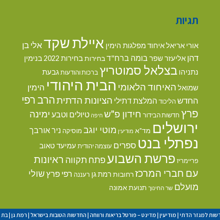
תגיות
איילת שקד
אלי בן
אורי אריאל
איחוד מפלגות הימין
דהן
בומה ברח"ד
אליעזר שפר
בנימין
בחירות
בחירות 2022
בצלאל סמוטריץ
נתניהו
גבעת
ברכות והודעות
הבית היהודי
האיחוד הלאומי
הימין
שמואל
הרב רפי
הציונות הדתית
החדש
המלצת דתילי
הליכוד
פרץ
חידון פ"ש
ימינה
טיולים וטבע
חדשות הבידור
חיפה
ירושלים
מוטי יוגב
ניר אורבך
מד"א
מוסיקה
מודיעין
נפתלי בנט
ספרים
עמיעד טאוב
עוצמה יהודית
פרשת השבוע
ראיונות
פתח תקווה
פריימריז
עם חברי המרכז
שולי
רפי פרץ
רמת גן
רחובות
רעננה
מועלם
תנועת אמונה
שר החינוך
שות למגזר הדתי
|
מודיעין
|
מדינט – פורטל בריאות ורווחה
|
החדשות הטובות בישראל
|
רמת גן
|
בת י