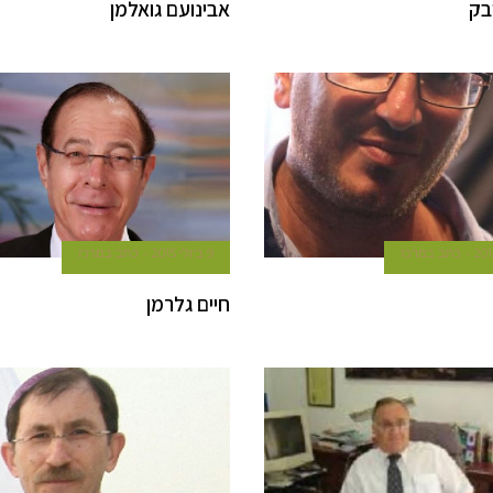
בק
אבינועם גואלמן
כתב במרכז
9 ביולי 2015
כתב במרכז
חיים גלרמן