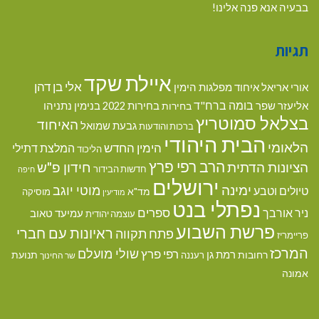
בבעיה אנא פנה אלינו!
תגיות
איילת שקד
אלי בן דהן
אורי אריאל
איחוד מפלגות הימין
בומה ברח"ד
אליעזר שפר
בנימין נתניהו
בחירות
בחירות 2022
בצלאל סמוטריץ
האיחוד
גבעת שמואל
ברכות והודעות
הבית היהודי
הלאומי
הימין החדש
המלצת דתילי
הליכוד
הרב רפי פרץ
הציונות הדתית
חידון פ"ש
חדשות הבידור
חיפה
ירושלים
ימינה
מוטי יוגב
טיולים וטבע
מד"א
מוסיקה
מודיעין
נפתלי בנט
ספרים
ניר אורבך
עמיעד טאוב
עוצמה יהודית
פרשת השבוע
ראיונות עם חברי
פתח תקווה
פריימריז
המרכז
שולי מועלם
רפי פרץ
רמת גן
רחובות
תנועת
רעננה
שר החינוך
אמונה