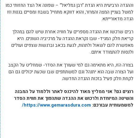
וההגדה הרביעית היא הגדת ”רבן גמליאל“ – שפונה אל הצד החזותי כמו
למשל בעניין המצה והמרור, והוא דווקא מתחיל בשבח ומסיים בגנות וזו
הגדה מדאורייתא.
רבים שרכשו את ההגדה מספרים על חוויה אחרת שיש להם במהלך
קריאת חלק המגיד- שבו נקראת ההגדה על מרכיביה השונים. היא
מאפשרת להם לשאול ולתהות, לגעת בכאב וברגשות שצפים ועולים
ולנסות להתמודד איתם.
בצורה הזו, היא מתאימה גם למי שעורך את הסדר- שמחליט על הקצב
ועל הצורה שבה הוא יתנהל וגם למשתתפים שבו שכעת יכולים גם הם
לקחת חלק פעיל בזכות ההגדה החדשה.
רוצים גם? אני ממליץ מאוד להיכנס לאתר וללמוד על המבנה
והשיטה המיוחדת ולרכוש את ההגדה שתהפוך את חווית הסדר
למשמעותית עבורכם:
https://www.gemarasdura.com/