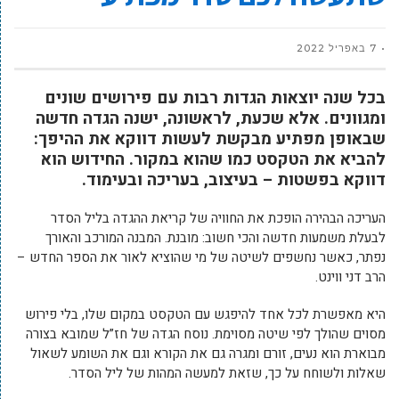
7 באפריל 2022
בכל שנה יוצאות הגדות רבות עם פירושים שונים
ומגוונים. אלא שכעת, לראשונה, ישנה הגדה חדשה
שבאופן מפתיע מבקשת לעשות דווקא את ההיפך:
להביא את הטקסט כמו שהוא במקור. החידוש הוא
דווקא בפשטות – בעיצוב, בעריכה ובעימוד.
העריכה הבהירה הופכת את החוויה של קריאת ההגדה בליל הסדר
לבעלת משמעות חדשה והכי חשוב: מובנת. המבנה המורכב והאורך
נפתר, כאשר נחשפים לשיטה של מי שהוציא לאור את הספר החדש –
הרב דני ווינט.
היא מאפשרת לכל אחד להיפגש עם הטקסט במקום שלו, בלי פירוש
מסוים שהולך לפי שיטה מסוימת. נוסח הגדה של חז”ל שמובא בצורה
מבוארת הוא נעים, זורם ומגרה גם את הקורא וגם את השומע לשאול
שאלות ולשוחח על כך, שזאת למעשה המהות של ליל הסדר.