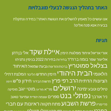
האתר בתהליך הנגשה לבעלי מוגבלויות
אנו עושים כל מאמץ להשלים את הנגשת האתר! במידה ונתקלת
בבעיה אנא פנה אלינו!
תגיות
איילת שקד
אלי בן דהן
אורי אריאל
איחוד מפלגות הימין
בומה ברח"ד
אליעזר שפר
בנימין נתניהו
בחירות
בחירות 2022
בצלאל סמוטריץ
האיחוד
גבעת שמואל
ברכות והודעות
הבית היהודי
הלאומי
הימין החדש
המלצת דתילי
הליכוד
הרב רפי פרץ
הציונות הדתית
חידון פ"ש
חדשות הבידור
חיפה
ירושלים
ימינה
מוטי יוגב
טיולים וטבע
מד"א
מוסיקה
מודיעין
נפתלי בנט
ספרים
ניר אורבך
עמיעד טאוב
עוצמה יהודית
פרשת השבוע
ראיונות עם חברי
פתח תקווה
פריימריז
המרכז
שולי מועלם
רפי פרץ
רמת גן