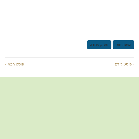
הצעת חוק
מענק עבודה
« פוסט קודם
פוסט הבא »