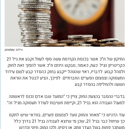
צילום: pixabay
התיקון של ח”כ אשר בכנסת הקודמת עשה סוף לעוול וקבע את גיל 21
כקריטריון הגיל. כעת, כאמור, מבקש היוזם ח”כ אשר להפוך זאת לחוק
ולנוהל קבוע. לדבריו, ראוי שהנוהל ייקבע בחוק כהסדר קבע לשם עידוד
התעסוקה וצמצום הפערים החברתיים. לפיכך, הציע לבטל את הוראת
השעה ולהחליפה בהסדר קבע.
בדברי ההסבר בהצעת החוק צויין כי “המועד שבו אדם נכנס לראשונה
למעגל העבודה הוא בגיל 21, וקיימת חשיבות לעודד תעסוקה מגיל זה”.
עוד הדגיש כי “מאחר והחוק נועד לצמצום פערים, בוודאי שיש לתקנו
כך שיחול כבר בגיל 21, שכן מי שיוצא לעבודה בגיל 21 בדרך כלל
משתכר פחות בשל העדר וותק או ניסיון, ולכן החוק חיוני ונדרש