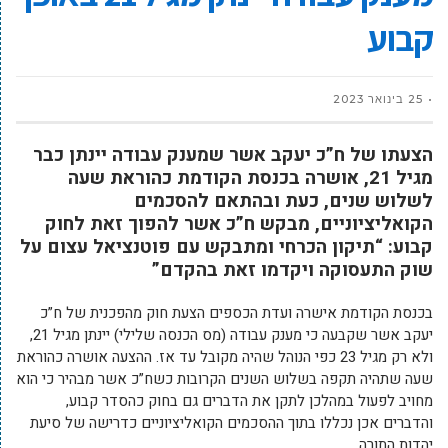
קבוע
25 בינואר 2023
הצעתו של ח”כ יעקב אשר שמענק עבודה יינתן כבר
מגיל 21, אושרה בכנסת הקודמת כהוראת שעה
לשלוש שנים, כעת ובהתאם להסכמים
הקואליציוניים, מבקש ח”כ אשר להפוך זאת לחוק
קבוע: “תיקון הכרחי ומתבקש עם פוטנציאל עצום על
שוק התעסוקה ויקדמו זאת בהקדם”
בכנסת הקודמת אישרה ועדת הכספים הצעת חוק מהפכנית של ח”כ
יעקב אשר שקבעה כי מענק עבודה (מס הכנסה שלילי) יינתן מגיל 21,
ולא רק מגיל 23 כפי הנוהל שהיה מקובל עד אז. ההצעה אושרה כהוראת
שעה שתהיה תקפה בשלוש השנים הקרובות כשח”כ אשר מבהיר כי הוא
מחויב לפעול במהלכן לתקן את הדברים גם בחוק כהסדר קבוע,
והדברים אכן נכללו בתוך ההסכמים הקואליציוניים כדרישה של סיעת
יהדות התורה.