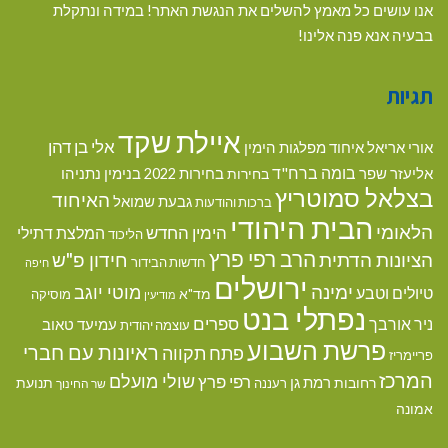
אנו עושים כל מאמץ להשלים את הנגשת האתר! במידה ונתקלת
בבעיה אנא פנה אלינו!
תגיות
איילת שקד
אלי בן דהן
אורי אריאל
איחוד מפלגות הימין
בומה ברח"ד
אליעזר שפר
בנימין נתניהו
בחירות
בחירות 2022
בצלאל סמוטריץ
האיחוד
גבעת שמואל
ברכות והודעות
הבית היהודי
הלאומי
הימין החדש
המלצת דתילי
הליכוד
הרב רפי פרץ
הציונות הדתית
חידון פ"ש
חדשות הבידור
חיפה
ירושלים
ימינה
מוטי יוגב
טיולים וטבע
מד"א
מוסיקה
מודיעין
נפתלי בנט
ספרים
ניר אורבך
עמיעד טאוב
עוצמה יהודית
פרשת השבוע
ראיונות עם חברי
פתח תקווה
פריימריז
המרכז
שולי מועלם
רפי פרץ
רמת גן
רחובות
תנועת
רעננה
שר החינוך
אמונה