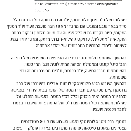
סלומינסקי ומשה סולומון.פעילות חברתית (צילום: באדיבות לשכת ח”כ
סלומינסקי)
פעילותו של ח”כ ניסן סלומינסקי, יו”ר ועדת החוקה של הכנסת כלל
סיור בבאר שבע ומפגש עם מר גדי מאזוז חבר מועצת העיר ויו”ר הסניף
המקומי, סיור בקרית גת שכלל פגישה עם משה סלומון וביקור בחווה
החקלאית “אתכלית”, פרויקט קהילתי-חברתי מרתק, ומרכז יחיד במינו
לשימור ולימוד המורשת התרבותית של יהודי אתיופיה.
בהמשך השתתף סלומינסקי בפרידה מהיועצת המשפטית של הועדה
הגב’ סיגל קוגוט וממנהלת הסיעה המיתולוגית הגב’ תמי כנפו,
בהשתתפות חברי הסיעה, יו”ר הכנסת, ח”כים מהעבר ומהווה ובני
משפחתה.
בהמשך השבוע הגיע סלומינסקי לניחום אבלים בישיבתו של הרב
גרוסמן וקיים מפגש עם חברי המטה של הנוער בבית היהודי, בפגישה
נכחו יו”ר המטה יאיר בוכניק וכלל רכזי המטה. בפגישה הוחלט על
פעילות משותפת של המטה עם ח”כ ועל הקמת צוות שיעבוד בצמוד
לחבר הכנסת ויועציו.
בנוסף ח”כ ניסן סלומינסקי נפגש השבוע עם כ-80 סטודנטים
מצטיינים מאוניברסיטאות שונות המתנדבים בארגון עומ”ק – עיצוב