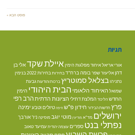
פוסט הבא »
תגיות
איילת שקד
אלי בן
אורי אריאל
איחוד מפלגות הימין
דהן
בומה ברח"ד
אליעזר שפר
בנימין
בחירות
בחירות 2022
בצלאל סמוטריץ
נתניהו
גבעת
ברכות והודעות
הבית היהודי
האיחוד הלאומי
הימין
שמואל
הרב רפי
הציונות הדתית
החדש
המלצת דתילי
הליכוד
פרץ
חידון פ"ש
ימינה
טיולים וטבע
חדשות הבידור
חיפה
ירושלים
מוטי יוגב
ניר אורבך
מד"א
מוסיקה
מודיעין
נפתלי בנט
ספרים
עמיעד טאוב
עוצמה יהודית
פרשת השבוע
ראיונות