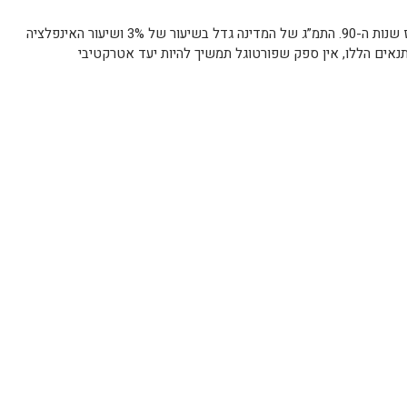
שוק הנדל”ן של פורטוגל גדל בהתמדה מאז שנות ה-90. התמ”ג של המדינה גדל בשיעור של 3% ושיעור האינפלציה
וא פחות מ-1%. עם שני התנאים הללו, אין ספק שפורטוגל תמשיך להיות יעד אטרקטיבי