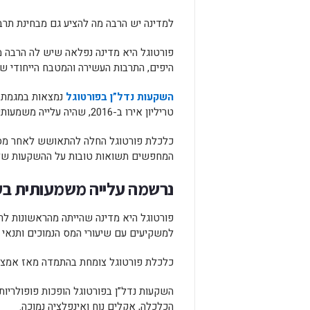
למדינה יש הרבה מה להציע גם מבחינת תרבות
פורטוגל היא מדינה נפלאה שיש לה הרבה מה
היפים, התרבות העשירה והמטבח הייחודי ש
השקעות נדל”ן בפורטוגל
טריליון אירו ב-2016, שהיה עלייה משמעותית מ-300 מיליארד אירו ב-2005.
כלכלת פורטוגל החלה להתאושש לאחר מספ
המחפשים תשואות טובות על ההשקעות של
נרשמה עלייה משמעותית בע
פורטוגל היא מדינה שהייתה מהראשונות לר
למשקיעים עם שיעורי המס הנמוכים ותנאי 
כלכלת פורטוגל צומחת בהתמדה מאז אמצע שנות ה-90 וצפויה לצמוח נוסף ב-%
השקעות נדל”ן בפורטוגל הופכות פופולריות 
הכלכלה, אקלים נוח ואינפלציה נמוכה.