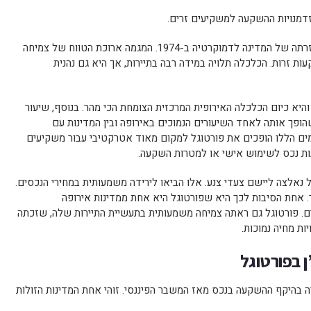
זדמנויות ההשקעה למשקיעים זרים.
כלכלת פורטוגל משתפרת בהתמדה מאז חזרתה של המדינה לדמוקרטיה ב-1974. המגמה ארוכת הטווח של צמיחה
 זרות. הכלכלה תלויה במידה רבה בתיירות, אך היא גם נהנית
וגל צפויה לצמוח ב-2% השנה, והיא כיום הכלכלה האירופית המרכזית הצומחת הכי מהר. בנוסף, שיעור
ל פורטוגל עומד על 5.1%, מה שהופך אותה לאחד השיעורים הנמוכים באירופה ובין המדינות עם
רמים הללו הופכים את פורטוגל למקום מאוד אטרקטיבי עבור משקיעים
נות נכס לשימוש אישי או למטרות השקעה.
בר הפיננסי ב-2008, פורטוגל נאלצה ליישם צעדי צנע. אלו הביאו לירידה משמעותית במחירי הנכסים.
תר. אחת הסיבות לכך היא שפורטוגל היא אחת ממדינות אירופה
ם. פורטוגל גם ראתה צמיחה משמעותית בתעשיית התיירות שלה, שזכתה
יות מחיה נמוכות.
 בפורטוגל
ה בהיקף ההשקעה בנכס מאז המשבר הפיננסי. זוהי אחת המדינות הזולות