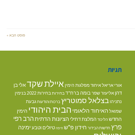
פוסט הבא »
תגיות
איילת שקד
אלי בן
אורי אריאל
איחוד מפלגות הימין
דהן
בומה ברח"ד
אליעזר שפר
בנימין
בחירות
בחירות 2022
בצלאל סמוטריץ
נתניהו
גבעת
ברכות והודעות
הבית היהודי
האיחוד הלאומי
הימין
שמואל
הרב רפי
הציונות הדתית
החדש
המלצת דתילי
הליכוד
פרץ
חידון פ"ש
ימינה
טיולים וטבע
חדשות הבידור
חיפה