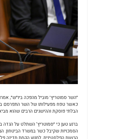
״השר סמוטריץ׳ מוביל מהפכה ביו״ש״, אמרו
כאשר טפח מפעילותו של השר התפרסם בצור
הבלתי פוסקת וההישגים הרבים שהוא מביא״
ברנע טען כי ״סמוטריץ’ השתלט על הגדה בת
הרשות הפלסטינית, למנוע הקמת מדינה פלסט