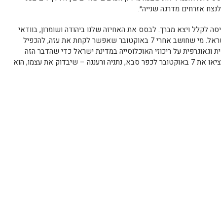
לנצח אזרחים מדרגה שנייה״.
יסה לקלל ויצא מברך. לבסס את האחיזה שלנו ביהודה ושומרון, בוודאי
אחרי 7 באוקטובר, זה לשמור על ביטחון ישראל. מי שחושב אחרי 7 באוקטובר שאפשר לקחת את עזה, להכפיל
פוגרפית וגאוגרפית על ריכוזי האוכלוסייה במדינת ישראל כדי שהדבר הזה
יהפוך לבסיס איראני קדמי שממנו חלילה יוציאו את 7 באוקטובר לכפר סבא, נתניה ורעננה – שיבדוק את עצמו, הוא