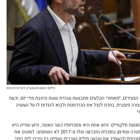
צילום: נועם מושקוביץ, דוברות הכנסת
 הצעירים, ״מאחורי הקלעים מתבצעת עבודת שטח נרחבת מדי יום, וכעת
ה פומבית, בחרנו לנצל את ההזדמנות ולבוא להודות לו על העשיה
.
נועת מלקחיים: זרוע אחת היא סמכויותיו כשר האוצר, זרוע שנייה היא
הסמכויות שקיבל כשר במשרד הביטחון. המטרה שסימן בתוכנית ההכרעה שלו מ-2017 לא השתנתה: למוטט את
ינית ולהעמיד את שבעה מיליון הערבים שחיים בין הירדן לים בפני