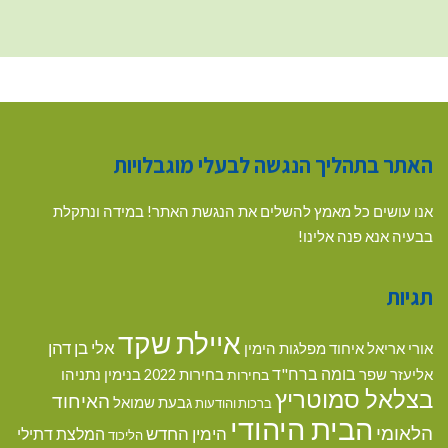
האתר בתהליך הנגשה לבעלי מוגבלויות
אנו עושים כל מאמץ להשלים את הנגשת האתר! במידה ונתקלת
בבעיה אנא פנה אלינו!
תגיות
איילת שקד
אלי בן דהן
אורי אריאל
איחוד מפלגות הימין
בומה ברח"ד
אליעזר שפר
בנימין נתניהו
בחירות
בחירות 2022
בצלאל סמוטריץ
האיחוד
גבעת שמואל
ברכות והודעות
הבית היהודי
הלאומי
הימין החדש
המלצת דתילי
הליכוד