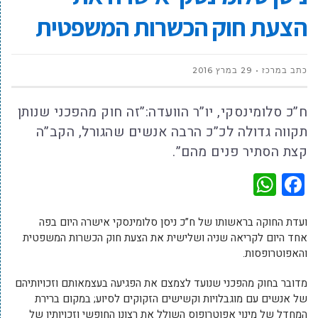
הצעת חוק הכשרות המשפטית
כתב במרכז
29 במרץ 2016
ח”כ סלומינסקי, יו”ר הוועדה:”זה חוק מהפכני שנותן
תקווה גדולה לכ”כ הרבה אנשים שהגורל, הקב”ה
קצת הסתיר פנים מהם”.
WhatsApp
Facebook
ועדת החוקה בראשותו של ח”כ ניסן סלומינסקי אישרה היום בפה
אחד היום לקריאה שניה ושלישית את הצעת חוק הכשרות המשפטית
והאפוטרופסות.
מדובר בחוק מהפכני שנועד לצמצם את הפגיעה בעצמאותם וזכויותיהם
של אנשים עם מוגבלויות וקשישים הזקוקים לסיוע; במקום ברירת
המחדל של מינוי אפוטרופוס השולל את רצונו החופשי וזכויותיו של