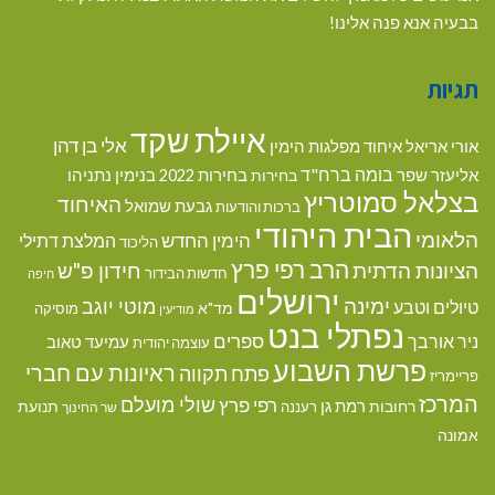
בבעיה אנא פנה אלינו!
תגיות
איילת שקד
אלי בן דהן
אורי אריאל
איחוד מפלגות הימין
בומה ברח"ד
אליעזר שפר
בנימין נתניהו
בחירות
בחירות 2022
בצלאל סמוטריץ
האיחוד
גבעת שמואל
ברכות והודעות
הבית היהודי
הלאומי
הימין החדש
המלצת דתילי
הליכוד
הרב רפי פרץ
הציונות הדתית
חידון פ"ש
חדשות הבידור
חיפה
ירושלים
ימינה
מוטי יוגב
טיולים וטבע
מד"א
מוסיקה
מודיעין
נפתלי בנט
ספרים
ניר אורבך
עמיעד טאוב
עוצמה יהודית
פרשת השבוע
ראיונות עם חברי
פתח תקווה
פריימריז
המרכז
שולי מועלם
רפי פרץ
רמת גן
רחובות
תנועת
רעננה
שר החינוך
אמונה