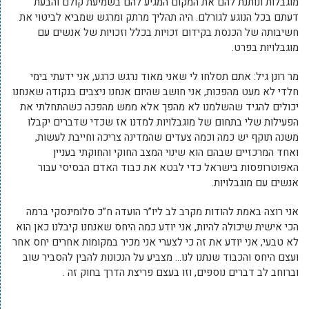
מוגבלות ונותנת להם את המקום המגיע להם בשמיעת קולם והבעת
דעתם בכל הנוגע לגורלם. היה תהליך מרתק ומרגש שמביא לביטוי את
חשיבותה של הכנסת בקידום זכויות בכלל וזכויות של אנשים עם
מוגבלויות בפרט.
מר רונן גיל: אתם תסלחו לי שאני מאוד נרגש כרגע, אני ידעתי בימי
חלדי לא מעט מהפכות, אני חושב שהיום אנחנו ניצבים בנקודה שאנחנו
יכולים להגיד שהשלמנו לא מהפך אלא ממש מהפכה כשהתחלתי את
הפעילות שלי בתחום של מוגבלויות למדנו אז שכדי שדברים יקבלו
משנה תוקף יש כמה וכמה צעדים שהמדינה צריכה וחייבת לעשות,
ואחד המרכזיים שבהם הוא שינוי המצב החוקי והחוקתי בעניין
האפוטרופסות בישראל כדי לבטא את כבוד האדם הבסיסי עבור
אנשים עם מוגבלויות.
אני רוצה באמת להודות מקרב לב ליו”ר הועדה ח”כ סלומינסקי ברמה
הכי אישית שיכולה להיות, אני יודע כמה היחס שאנחנו קיבלנו כאן הוא
לא טבעי, אני יודע את זה כי לצערי אני מכיר במקומות אחרים יחס אחר
ועצם היחס והכבוד שנתנו לנו… מצביע על הנכונות להבין להסביר שוב
וברוחב לב דברים נוספים, וזו בעצם פריצת הדרך בחוק זה .