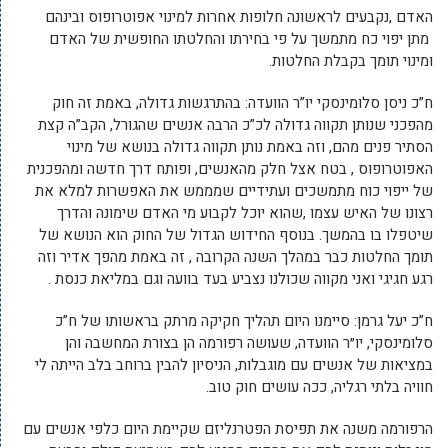
האדם ,נקבעים לראשונה חלופות אחרות למינוי אפוטרופוס ובינהם
מתן יפוי כח מתמשך על פי בחירתו והחלטתו החופשית של האדם
ומינוי תומך בקבלת החלטות.
ח”כ ניסן סלומינסקי יו”ר הוועדה: בהתרגשות גדולה, באמת זה חוק
מהפכני שנותן תקווה גדולה לכ”כ הרבה אנשים שהגורל, הקב”ה קצת
הסתיר פנים מהם, וזה באמת נותן תקווה גדולה בנושא של מינוי
האפוטרופוס , בטח אצל חלק מהאנשים, ופותח דרך חדשה ומהפכנית
של ייפוי כוח מתמשכים ועתידיים שמממש את האפשרות למלא את
רצונו של האיש עצמו ,שהוא יוכל לקבוע מי האדם שימונה והדרך
שיטפלו בו בהמשך. בנוסף החידוש הגדול של החוק הוא הנושא של
תומך החלטות כבר במהלך השנה הקרובה , זה באמת מהפך אדיר וזה
רגע חגיגי ואני מקווה שכולנו נצביע בעד בוועה וגם במליאת כנסת .
ח”כ יעל גרמן: סיימנו היום תהליך חקיקה מרתק בראשותו של ח”כ
סלומינסקי, יו״ר הוועדה, שעושה רפורמה הן בצורת המחשבה והן
במציאות של אנשים עם מוגבלות, הניסיון להבין ברוחב בלב הייתה לי
חוויה בלתי רגליה, ככה עושים חוק טוב.
הרפורמה משנה את תפיסת הפטרנליזם שקיימת היום כלפי אנשים עם