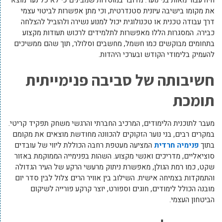
חיה עבור מאות בני נוער. מדובר במוסדות שמבינים כי לא כל נער מוצא
את מקומו בישיבה עיונית סטנדרטית, וכי מתן אפשרות לביטוי עצמי
דרך עבודה טכנית או טכנולוגית יכול למנוע נשירה ולהוביל להצלחה
כבירה. המסגרות הללו מאפשרות לתלמידים לרכוש תעודות מקצוע
בתחומים מבוקשים כמו חשמל, מחשבים וסלולר, תוך שהם ממשיכים
להעמיק בלימודי הקודש ובערכי היהדות.
חשיבותה של סביבה פנימייתית
תומכת
מעבר לתוכנית הלימודים, המרכיב החברתי והרגשי משחק תפקיד קריטי.
במקרים רבים, בני נוער הזקוקים להכוונה מחודשת מוצאים את מקומם
בתוך
פנימיה חרדית
המציעה מעטפת רחבה הכוללת ליווי של עובדים
סוציאליים, מדריכים ואנשי מקצוע. השהות בפנימייה הממוקמת באזור
שקט, כמו רמת הגולן, מאפשרת ניתוק מרעשי הרקע של העיר הגדולה
והתמקדות בצמיחה אישית. השילוב בין אוויר הרים צלול לבין סדר יום
מובנה הכולל לימודים, חוגים וספורט, יוצר קרקע פורייה לשיקום
הביטחון העצמי.