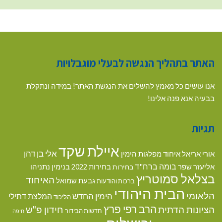
האתר בתהליך הנגשה לבעלי מוגבלויות
אנו עושים כל מאמץ להשלים את הנגשת האתר! במידה ונתקלת
בבעיה אנא פנה אלינו!
תגיות
איילת שקד
אלי בן דהן
אורי אריאל
איחוד מפלגות הימין
בומה ברח"ד
אליעזר שפר
בנימין נתניהו
בחירות
בחירות 2022
בצלאל סמוטריץ
האיחוד
גבעת שמואל
ברכות והודעות
הבית היהודי
הלאומי
הימין החדש
המלצת דתילי
הליכוד
הרב רפי פרץ
הציונות הדתית
חידון פ"ש
חדשות הבידור
חיפה