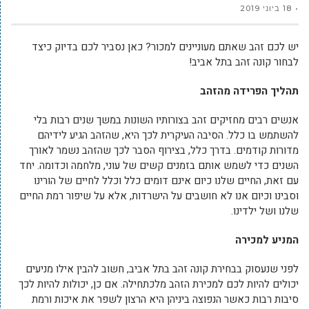
18 ביוני 2019
יש לכם זהב שאתם מעוניינים למכור? כאן נסביר לכם בדיוק כיצד
לבחור קונה זהב בתל אביב!
תהליך הפרידה מהזהב
אנשים רבים מחזיקים זהב בצורותיו השונות במשך שנים רבות בלי
להשתמש בו כלל. הסיבה העיקרית לכך היא, שהזהב הגיע לידיהם
מדורות קודמים. בדרך כלל, בצירוף הסבר לכך שהזהב נשמר לאורך
השנים כדי לשמש אותם בזמנים קשים של עוני, מלחמה וכדומה. יחד
עם זאת, החיים שלנו כיום אינם דומים כלל וכלל לחיים של הורינו
וסבינו וכיום אנו לא חושבים על הישרדות, אלא על שיפור רמת החיים
שלנו ושל ילדינו.
המניע למכירה
לפני שנעסוק בבחירת קונה זהב בתל אביב, חשוב להבין אילו מניעים
יכולים להיות לכם למכירת הזהב מלכתחילה. אם כן, יכולות להיות לכך
סיבות רבות כאשר הנפוצה ביניהן היא הרצון לשפר את איכות ורמת