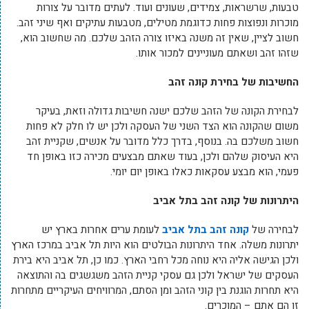
טבעות, שרשראות, צמידים, שעונים ועוד. לעתים מדובר על צורות
מוכרות ונפוצות פחות כדוגמת מטילים, מטבעות עתיקים ואף שיני זהב.
חשוב לציין, שאין זה משנה באיזו צורה הזהב שלכם. מה שחשוב הוא,
שזהו זהב ושאתם מעוניינים למכור אותו.
החשיבות של בחירת קונה זהב
לבחירת הקונה של הזהב שלכם ישנה חשיבות גדולה וזאת, בעיקר
משום שהקונה הוא הצד השני של העסקה ולכן יש לו חלק לא פחות
חשוב משלכם בה. בנוסף, בדרך כלל מדובר על אנשים, שקניית זהב
היא העיסוק שלהם ולכן, בעוד שאתם מבצעים מכירה כזו באופן חד
פעמי, הוא מבצע עסקאות כאלו באופן יום יומי.
היתרונות של קונה זהב בתל אביב
לבחירה של
קונה זהב בתל אביב
לעומת ערים אחרות בארץ יש
יתרונות משלה. אחד היתרונות הבולטים הוא היות תל אביב במרכז הארץ
ולכן הגישה אליה היא נוחה מכל רחבי הארץ. כמו כן, תל אביב היא בירת
העסקים של ישראל ולכן גם עסקי קניית הזהב משגשגים בה והתוצאה
היא תחרות הוגנת בין קוני הזהב ומן הסתם, המרוויחים העיקריים מתחרות
זו הם אתם – המוכרים.