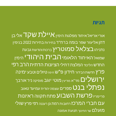
תגיות
איילת שקד
אלי בן
אורי אריאל
איחוד מפלגות הימין
דהן
בומה ברח"ד
אליעזר שפר
בנימין
בחירות
בחירות 2022
בצלאל סמוטריץ
נתניהו
גבעת
ברכות והודעות
הבית היהודי
האיחוד הלאומי
הימין
שמואל
הרב רפי
הציונות הדתית
החדש
המלצת דתילי
הליכוד
פרץ
חידון פ"ש
ימינה
טיולים וטבע
חדשות הבידור
חיפה
ירושלים
מוטי יוגב
ניר אורבך
מד"א
מוסיקה
מודיעין
נפתלי בנט
ספרים
עמיעד טאוב
עוצמה יהודית
פרשת השבוע
ראיונות
פתח תקווה
פריימריז
עם חברי המרכז
שולי
רפי פרץ
רמת גן
רחובות
רעננה
מועלם
תנועת אמונה
שר החינוך