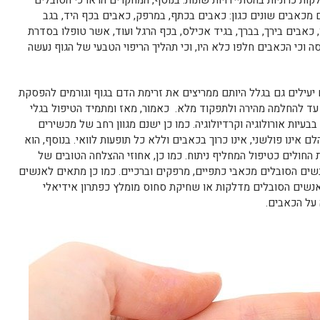
ות כרוניות בהסתיידויות שונות. בנוסף, המחקרים הראו כי הסובלים
ם מכאבים שונים כגון: כאבים בכתף, במרפק, כאבים בכף היד, בגב
 כאבים בירך, בברך, בגיד אכילס, בכף הרגל ועוד, אשר טופלו בסדרת
 וכי הכאבים חלפו כלא היו, וכי תהליך הריפוי הטבעי של הגוף נעשה
 יעילים גם בגלל היותם ממריצים את זרימת הדם בגוף וגורמים להפסקת
ד להחלמה מהירה ולתפקוד מלא. כאמור, מאז ומתמיד הטיפול בגלי
בבעיות אורולוגיה וקרדיולוגיה. כמו כן ישנם מגוון רחב של מכשירים
ם אינו פולשני, אינו כרוך בכאבים וללא כל תופעות לוואי. בנוסף, הוא
ת החולים כטיפול המחליף ניתוח. כמו כן, אחוזי ההצלחה הטובים של
נשים הסובלים מכאבי כתפיים, מרפקים וברכיים. כמו כן מתאים לאנשים
 לאנשים הסובלים מדלקות או שחיקת סחוס מומלץ כפתרון אידיאלי
על הכאבים.