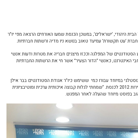
בית היהודי, ‘ישראלים’, במשכן הכנסת שמעו האורחים הרצאה מפי יו”ר
ברת ‘עט תקשורת’ עמיעד טאוב בנושא ניו מדיה ורשתות חברתיות.
ע הסטודנטים של המפלגה וככזו מיצגים חבריה את מטרות ודעות אנשי
חבי האינטרנט, כאנשי “הדור הצעיר” אשר חי את הרשתות החברתיות
סטלגי במיוחד עבורו כמי ששימש כיו”ר אגודת הסטודנטים בבר אילן
וכראש מטה הסטודנטים של המפלגה בבחירות 2012 לכנסת. “שמחתי לגלות קבוצה איכותית ערכית ומוטיבציונית
אוב בפוסט מיוחד שהעלה לאחר המפגש.