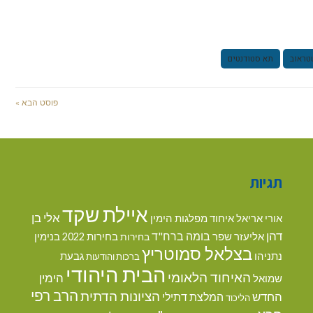
טראוב
תא סטודנטים
פוסט הבא »
תגיות
איילת שקד
אלי בן
אורי אריאל
איחוד מפלגות הימין
דהן
בומה ברח"ד
אליעזר שפר
בנימין
בחירות
בחירות 2022
בצלאל סמוטריץ
נתניהו
גבעת
ברכות והודעות
הבית היהודי
האיחוד הלאומי
הימין
שמואל
הרב רפי
הציונות הדתית
החדש
המלצת דתילי
הליכוד