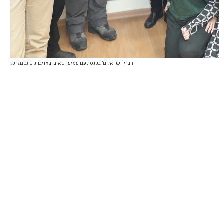
חברי ‘ישראלים’ בכנסת עם עמיעד טאוב. באדיבות: כתב במרכז