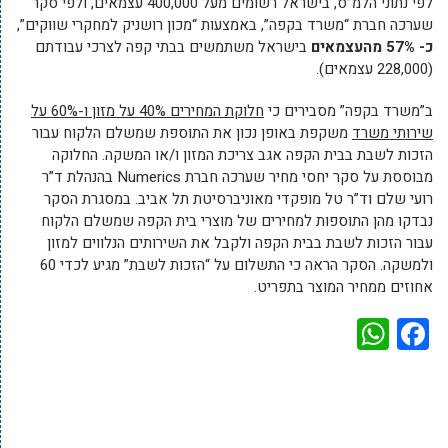
לפי נתוני הלמ”ס, בישראל רשומים מעל 400,000 עצמאים, ולפי סקר
שערכה חברת “משרד בקפה”, באמצעות “מכון רושניק למחקרי שווקים”,
כ- 57% מהעצמאים
בישראל משתמשים בבתי קפה לצרכי עבודתם
(228,000 עצמאים).
ב”משרד בקפה” מסבירים כי
חלוקת המחירים 40% על מזון ו-60% על
שירותי משרד
משקפת באופן נכון את התוספת שמשלם הלקוח עבור
הזכות לשבת בבית הקפה אגב צריכת המזון ו/או המשקה. החלוקה
מבוססת על סקר יחסי מחיר שערכה חברת Numerics בהנהלת ד”ר
רועי שלם וד”ר טל מופקדי מאוניברסיטת תל אביב. במסגרת הסקר
נבדקו מהן התוספות למחירים של מוצרי בית הקפה שמשלם הלקוח
עבור הזכות לשבת בבית הקפה ולקבל את השירותים הנלווים למזון
ולמשקה. הסקר הראה כי התשלום על “הזכות לשבת” מגיע לכדי 60
אחוזים ממחיר המוצר בתפריט.
WhatsApp
Facebook