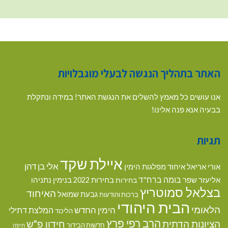
האתר בתהליך הנגשה לבעלי מוגבלויות
אנו עושים כל מאמץ להשלים את הנגשת האתר! במידה ונתקלת
בבעיה אנא פנה אלינו!
תגיות
איילת שקד
אלי בן דהן
אורי אריאל
איחוד מפלגות הימין
בומה ברח"ד
אליעזר שפר
בנימין נתניהו
בחירות
בחירות 2022
בצלאל סמוטריץ
האיחוד
גבעת שמואל
ברכות והודעות
הבית היהודי
הלאומי
הימין החדש
המלצת דתילי
הליכוד
הרב רפי פרץ
הציונות הדתית
חידון פ"ש
חדשות הבידור
חיפה