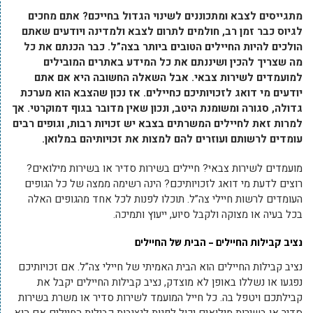
מתגייסים לצבא ומתכוננים לשינוי הגדול בחייכם? אתם מחכים
לגיוס כבר זמן רב, חולמים לתרום לצבא ולמדינה ויודעים שאתם
הולכים להיות החיילים הטובים ביותר בצה”ל. כבר הכנתם את כל
מה שצריך להכין ושיננתם את כל המידע באתרים המובילים
למועמדים לשירות צבאי. אבל השאלה החשובה היא אם אתם
יודעים מי דואג לזכויותיכם כחיילים. אז נכון שהצבא הוא מערכת
גדולה, סגורה ומשומנת היטב, ונכון שאין מדובר בגוף דמוקרטי. אך
למרות זאת לחיילים המשרתים בצבא יש זכויות רבות, וגופים רבים
עומדים לרשותם ועוזרים להם למצות את זכויותיהם במלואן.
מועמדים לשירות צבאי? חיילים בשירות סדיר או בשירות מילואים?
רוצים לדעת מי דואג לזכויותיכם? הינה רשימה ממצה של כל הגופים
העומדים לרשות חיילי צה”ל. תוכלו לפנות לכל אחד מהגופים האלה
בכל בעיה או מצוקה ולקבל סיוע, ייעוץ ותמיכה.
נציב קבילות החיילים – הבית של החיילים
נציב קבילות החיילים הוא הבית האמיתי של חיילי צה”ל. אם זכויותיכם
נפגעו או נשללו באופן לא מוצדק, נציב קבילות החיילים יקבל את
קבילתכם ויטפל בה. כל חייל המועמד לשירות סדיר או משרת בשירות