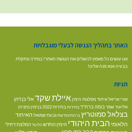
האתר בתהליך הנגשה לבעלי מוגבלויות
אנו עושים כל מאמץ להשלים את הנגשת האתר! במידה ונתקלת
בבעיה אנא פנה אלינו!
תגיות
איילת שקד
אלי בן דהן
אורי אריאל
איחוד מפלגות הימין
בומה ברח"ד
אליעזר שפר
בנימין נתניהו
בחירות
בחירות 2022
בצלאל סמוטריץ
האיחוד
גבעת שמואל
ברכות והודעות
הבית היהודי
הלאומי
הימין החדש
המלצת דתילי
הליכוד
הרב רפי פרץ