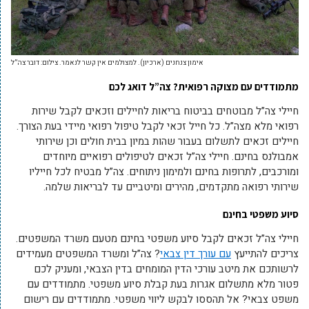
אימון צנחנים (ארכיון). למצולמים אין קשר לנאמר. צילום: דובר צה”ל
מתמודדים עם מצוקה רפואית? צה”ל דואג לכם
חיילי צה”ל מבוטחים בביטוח בריאות לחיילים וזכאים לקבל שירות
רפואי מלא מצה”ל. כל חייל זכאי לקבל טיפול רפואי מיידי בעת הצורך.
חיילים זכאים לתשלום בעבור שהות במיון בבית חולים וכן שירותי
אמבולנס בחינם. חיילי צה”ל זכאים לטיפולים רפואיים מיוחדים
ומורכבים, לתרופות בחינם ולמימון ניתוחים. צה”ל מבטיח לכל חייליו
שירותי רפואה מתקדמים, מהירים ומיטביים עד לבריאות שלמה.
סיוע משפטי בחינם
חיילי צה”ל זכאים לקבל סיוע משפטי בחינם מטעם משרד המשפטים.
צריכים להתייעץ
עם עורך דין צבאי
? צה”ל ומשרד המשפטים מעמידים
לרשותכם את מיטב עורכי הדין המומחים בדין הצבאי, ומעניק לכם
פטור מלא מתשלום אגרות בעת קבלת סיוע משפטי. מתמודדים עם
משפט צבאי? אל תהססו לבקש ליווי משפטי. מתמודדים עם רישום