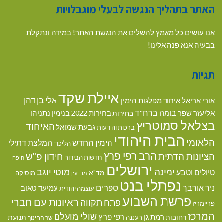
האתר בתהליך הנגשה לבעלי מוגבלויות
אנו עושים כל מאמץ להשלים את הנגשת האתר! במידה ונתקלת
בבעיה אנא פנה אלינו!
תגיות
איילת שקד
אלי בן דהן
אורי אריאל
איחוד מפלגות הימין
בומה ברח"ד
אליעזר שפר
בנימין נתניהו
בחירות
בחירות 2022
בצלאל סמוטריץ
האיחוד
גבעת שמואל
ברכות והודעות
הבית היהודי
הלאומי
הימין החדש
המלצת דתילי
הליכוד
הרב רפי פרץ
הציונות הדתית
חידון פ"ש
חדשות הבידור
חיפה
ירושלים
ימינה
מוטי יוגב
טיולים וטבע
מד"א
מוסיקה
מודיעין
נפתלי בנט
ספרים
ניר אורבך
עמיעד טאוב
עוצמה יהודית
פרשת השבוע
ראיונות עם חברי
פתח תקווה
פריימריז
המרכז
שולי מועלם
רפי פרץ
רמת גן
רחובות
תנועת
רעננה
שר החינוך