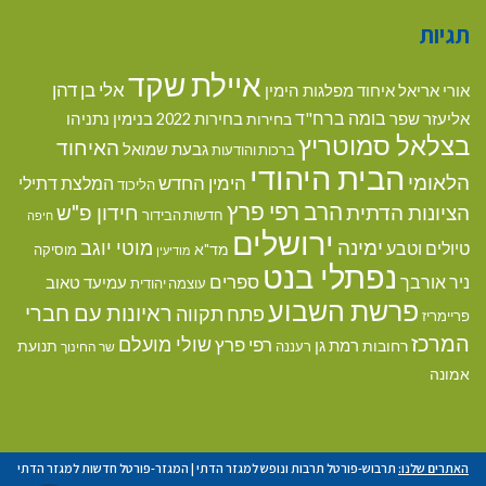
תגיות
איילת שקד
אלי בן דהן
אורי אריאל
איחוד מפלגות הימין
בומה ברח"ד
אליעזר שפר
בנימין נתניהו
בחירות
בחירות 2022
בצלאל סמוטריץ
האיחוד
גבעת שמואל
ברכות והודעות
הבית היהודי
הלאומי
הימין החדש
המלצת דתילי
הליכוד
הרב רפי פרץ
הציונות הדתית
חידון פ"ש
חדשות הבידור
חיפה
ירושלים
ימינה
מוטי יוגב
טיולים וטבע
מד"א
מוסיקה
מודיעין
נפתלי בנט
ספרים
ניר אורבך
עמיעד טאוב
עוצמה יהודית
פרשת השבוע
ראיונות עם חברי
פתח תקווה
פריימריז
המרכז
שולי מועלם
רפי פרץ
רמת גן
רחובות
תנועת
רעננה
שר החינוך
אמונה
האתרים שלנו:
תרבוש-פורטל תרבות ונופש למגזר הדתי
|
המגזר-פורטל חדשות למגזר הדתי