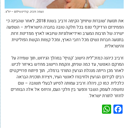
נעמה זרביב. קרדיט צילום – יח”צ.
את תנועת ‘שוברות שיוויון’ הקימה זרביב בשנת 2018, לאחר שהבינה כי
הפמיניזם הרדיקלי נוגס בכל חלקה טובה בחברה הישראלית – השפעה
ישירה של תרבות המערב ואידיאולוגיות שיובאו לארץ ממדינות זרות.
בתנועה חברות נשים מכל רחבי הארץ, ומכל קצוות הקשת הפוליטית
והישראלית.
זרביב כיהנה כמזכ”לית הישוב ‘קטיף’ במהלך הגירוש, תוך שמירה על
המרקם האנושי, עד כמה שניתן, והקמת היישוב מחדש באיזור לכיש.
לאחר מכן הייתה מנהלת הגרעין התורני ברמלה, תוך פיתוח פרוייקטים
רבים לקידום הגרעין ולחיבורו לאנשי העיר, ויצירת תוכנית הבראה
כלכלית. כמו כן, ניהלה זרביב עמותה לסיוע לבעלי תשובה – שם
נחשפה לעומק השבר והפער בין חלקי העם, והיחס אל אלה הבוחרים
לחזור לתורת ישראל.
WhatsApp
Facebook