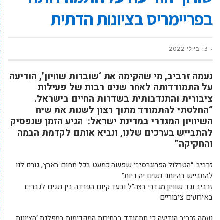
בפריימריס בציונות הדתית
13 ביולי 2022
נעמה זרביב, מי שהקימה את ‘שוברות שוויון’, הודיעה
על התמודדותה לאחר שנים רבות של פעילות
ציבורית והתנדבותית בשדרות החיים בישראל.
“החלטתי להתמודד מתוך רצון לשנות את שיח
השיוויון המגדרי במדינת ישראל: הגיע הזמן שנפסיק
להתבייש בערכים שלנו, ונביא אותם לקדמת הבמה
והחקיקה”
זרביב: “הטרלול הפרוגרסיבי שפשה כמעט בכל תחום בארץ, גורם לנו
להתבייש בהיותנו נשים יהודיות”
זרביב נגד שוויון מגדרי בצה”ל ובעד קיום הפרדה בין נשים לגברים
באירועים ציבוריים
נעמה זרביב הודיעה כי תתמודד בבחירות המקדימות במפלגת ‘הציונות