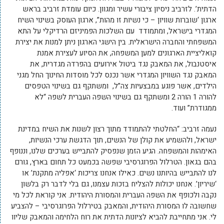
הדתית’. לזרביב ניסיון ציבורי עשיר ומגוון. כיום עומדת זרביב בראש
ארגון ‘שוברות שוויון – כי נשיות זו מהות”, ארגון העוסק בשינוי השיח
המגדרי בישראל, ומתמודד עם השלכות הפמיניזם הרדיקלי על התא
המשפחתי והחברה הישראלית.
בין הישגי הארגון ניתן למנות את יצירת
קואליציית הארגונים למען המשפחה, את הסיוע לעצירת אמנת
איסטנבול, את המאבק נגד ביטול אירועים בהפרדה מגדרית, את
המאבק נגד השוויון המגדרי אשר נכנס לכל מוסדות החינוך החל מגני
הילדים, אשר פוגע במבצעיות צה”ל, ומשתקף גם בשינוי הטפסים
להורה 1 הורה 2 ומשתקף גם בשינוי השפה העברית לשפה “לא
ממגודרת” ועוד.
נעמה זרביב: “החלטתי להתמודד מתוך רצון לשנות את השיח במדינת
ישראל, ולהשמיע את קולן של הנשים, תוך הדגשת ערכי הנשיות,
האימהות והמשפחה. הגיע הזמן שנפסיק להתבייש בערכים שלנו, וננופף
בהם בגאון.
הטרלול הפרוגרסיבי שפשה בכמעט כל תחום בארץ, גורם
לנו להתבייש בהיותנו נשים. כאילו אנחנו צריכות ‘אפליה מתקנת’ או
‘שיריון’. אנחנו יכולות להצליח בזכות עצמנו, גם בלי לדבר רק בלשון
נקבה ולכופף את השפה העברית והמסורת היהודית. אני קוראת לכל מי
שחשובה לו המסורת היהודית, והמאבק בטירלול הפרוגרסיבי – להצביע
לי.
אני מתחייבת להביא לציונות הדתית את רוח הלחימה והמאבק שליוו