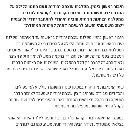
חיבור ראשון בימין. מפלגות עוצמה יהודית ונעם חתמו הלילה על
הסכם ריצה משותפת בבחירות הקרובות. “קוראים לחברינו
ממפלגת הציונות הדתית והבית היהודי להתחבר יחדיו ולהבטיח
ייצוג משמעותי וחשוב לרשימה דתית לאומית מאוחדת”
חיבור ראשון בימין. מפלגת עוצמה יהודית בראשות עו”ד איתמר ומפלגת
נעם בראשות אבי מעוז חתמו הלילה על הסכם ריצה משותפת בין
המפלגות בבחירות הקרובות. בהסכם נכתב בין היתר כי “לאור האתגרים
הניצבים בפני מדינת ישראל והצורך בהקמת ממשלת ימין חזקה ויציבה
ולאור המטרה לחבר בין כלל המפלגות המייצגות את הציונות הדתית
ואת כל תורת ישראל עם ישראל וארץ ישראל, הגיעו הצדדים להסכמה
על ריצה משותפת”.
שתי המפלגות מחזיקות במנגנון שטח משומן הכולל אלפי פעילים
והצדדים סבורים שהחיבור בין עוצמה יהודית שמעבר לציבור הדתי
מחזיקה גם בקהל מצביעים מסורתי נאמן מהפריפריה לצד נעם שפונה
לקהל הדתי ישמשו כמכפיל כוח משמעותי.
במעמד החתימה הבוקר קראו עו”ד בן גביר ומעוז ליו”ר האיחוד הלאומי
בצלאל סמוטריץ’, וליו”ר הבית היהודי חגית משה, כמו גם לגורמים