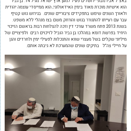
באצ”ל אביו מבוני ירושלים פעיל למען ארץ ישראל מגיל 14. בן גביר
הוא אישיות מוכרת מאוד בימין האידאולוגי; הוא ממייסדי עוצמה יהודית
ולאורך השנים שימש בתפקידים ציבוריים שונים. בגירוש גוש קטיף
עבר עם רעייתו להתגורר בגוש והורחק משם בצו מנהלי ללא משפט.
בשנת 2013 פתח משרד עורכי דין וזכה להצלחות רבות בראשם הזיכוי
היחיד בפרשת דומא במהלכו בן גביר הוביל לזיכוים רבים ולפיצויים של
מיליוני שקלים בשל מעצרי שווא והתנכלות לפעילי ימין ולחרדים והגן
על חיילי צה”ל בתיקים שונים שהמערכת לא גיבתה אותם.