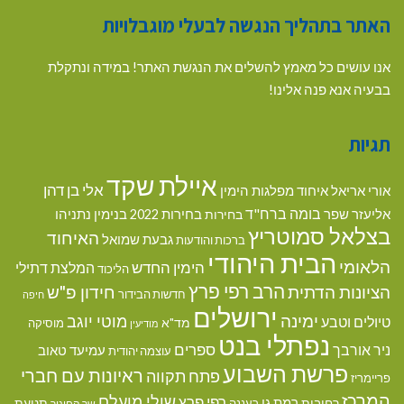
האתר בתהליך הנגשה לבעלי מוגבלויות
אנו עושים כל מאמץ להשלים את הנגשת האתר! במידה ונתקלת
בבעיה אנא פנה אלינו!
תגיות
איילת שקד
אלי בן דהן
אורי אריאל
איחוד מפלגות הימין
בומה ברח"ד
אליעזר שפר
בנימין נתניהו
בחירות
בחירות 2022
בצלאל סמוטריץ
האיחוד
גבעת שמואל
ברכות והודעות
הבית היהודי
הלאומי
הימין החדש
המלצת דתילי
הליכוד
הרב רפי פרץ
הציונות הדתית
חידון פ"ש
חדשות הבידור
חיפה
ירושלים
ימינה
מוטי יוגב
טיולים וטבע
מד"א
מוסיקה
מודיעין
נפתלי בנט
ספרים
ניר אורבך
עמיעד טאוב
עוצמה יהודית
פרשת השבוע
ראיונות עם חברי
פתח תקווה
פריימריז
המרכז
שולי מועלם
רפי פרץ
רמת גן
רחובות
תנועת
רעננה
שר החינוך