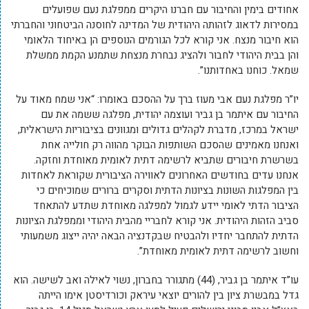
אחודים בימין והחיבור עם חברנו היקרים ממפלגת נעם שפועלים
במסירות לדאוג לזהותה היהודית של המדינה לחוסנה הביטחוני והחברתי
הוא חיבור מנצח. אני קורא לכל הגורמים הנוספים הן באיחוד הלאומי
והן בבית היהודי לחבור ולהציג נבחרת מנצחת שתמנע הקמת ממשלת
שמאל. כוחנו באחדותנו”.
יו”ר מפלגת נעם אבי מעוז ברך על ההסכם באומרו: “אני שמח מאוד על
החיבור עם איתמר בן גביר ועוצמה יהודית, מפלגה ששמה את עם
ישראל במרכז, מדברת לקהלים גדולים ומגוונים בציבוריות הישראלית,
ואנחנו מאמינים שהסכם השותפות הבוקר מהווה רק חולייה אחת
בשרשרת חיבורים שתביא לרשימה דתית לאומית מאוחדת וחזקה.
אנחנו עדים בחודשים האחרונים לאווירה הציבורית שקוראת לאחדות
בין המפלגות השונות בציונות הדתית וסקרים ברורים שמוכיחים כי
הציבור הדתי לאומי יידע לגמול למפלגה מאוחדת שתדע להתאחד
סביב הזהות היהודית. אני קורא לחבריי מהבית היהודי וממפלגת הציונות
הדתית להתחבר יחדיו ולהבטיח שבקדנציה הבאה יהיה ייצוג משמעותי
וחשוב לרשימה דתית לאומית מאוחדת”.
עו”ד איתמר בן גביר, (44) מתגורר בחברון, נשוי לאילה ואב לשישה. הוא
גדל במבשרת ציון בין להורים יוצאי עיראק וכורדיסטן אימו הייתה