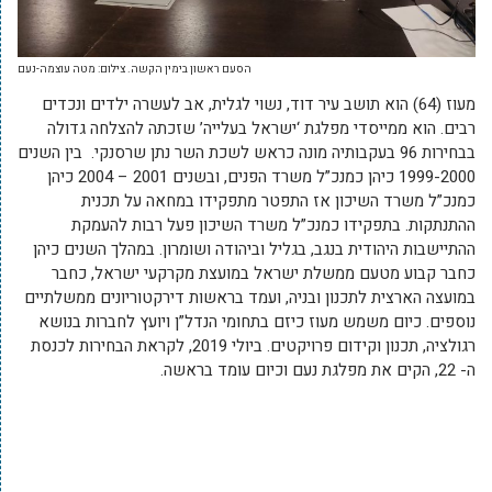
הסעם ראשון בימין הקשה. צילום: מטה עוצמה-נעם
מעוז (64) הוא תושב עיר דוד, נשוי לגלית, אב לעשרה ילדים ונכדים
רבים. הוא ממייסדי מפלגת ‘ישראל בעלייה’ שזכתה להצלחה גדולה
בבחירות 96 בעקבותיה מונה כראש לשכת השר נתן שרסנקי. בין השנים
1999-2000 כיהן כמנכ”ל משרד הפנים, ובשנים 2001 – 2004 כיהן
כמנכ”ל משרד השיכון אז התפטר מתפקידו במחאה על תכנית
ההתנתקות. בתפקידו כמנכ”ל משרד השיכון פעל רבות להעמקת
ההתיישבות היהודית בנגב, בגליל וביהודה ושומרון. במהלך השנים כיהן
כחבר קבוע מטעם ממשלת ישראל במועצת מקרקעי ישראל, כחבר
במועצה הארצית לתכנון ובניה, ועמד בראשות דירקטוריונים ממשלתיים
נוספים. כיום משמש מעוז כיזם בתחומי הנדל”ן ויועץ לחברות בנושא
רגולציה, תכנון וקידום פרויקטים. ביולי 2019, לקראת הבחירות לכנסת
ה- 22, הקים את מפלגת נעם וכיום עומד בראשה.