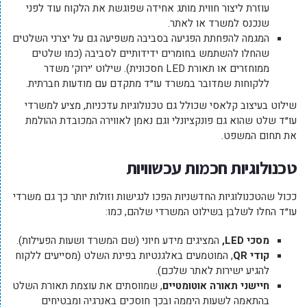
עוזרת ליצור חווית מותג אחידה שפוגשת את הלקוח עוד לפני
שנכנס למשרד או לאתר.
המגמה להפחתת הפגיעה בסביבה משפיעה גם על יצרני השלטים
שהחלו להשתמש בחומרים ידידותיים לסביבה (כמו שלטים
ממוחזרים או תאורת
LED
חסכונית). שילוט ׳ירוק׳ משדר
ללקוחות שמדובר במשרד עו״ד מתקדם עם מודעות חברתית.
שילוט בעיצוב קלאסי שכולל גם טכנולוגיות עדכניות, מציע למשרדי
עו״ד שלט שהוא גם פונקציונלי וגם נאמן לאווירה המכובדת ההולמת
את תחום המשפט.
טכנולוגיות חכמות עכשוויות
ככול שהטכנולוגיות החדשניות הפכו לנגישות וזולות יותר כך גם משרדי
עו״ד החלו לשלבן בשילוט המשרדי שלהם, כמו:
מסכי
LED
,
המציגים מידע חיוני (שם המשרד ושעות הפעילות).
קודי
QR
, המוטמעים באלגנטיות בפינת השלט (מסייעים ללקוח
להגיע ישירות לאתר שלכם).
חיישני תאורה אוטומטיים
, שמווסתים את עוצמת תאורת השלט
בהתאמה לשעות היממה ובכך חוסכים באנרגיה ומבטיחים