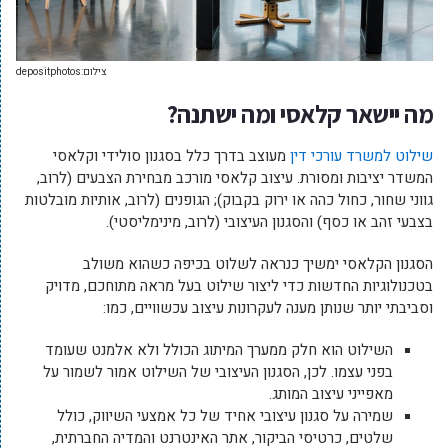
צילום:depositphotos
מה יישאר קלאסי ומה ישתנה?
שילוט למשרד עורכי דין
מעוצב בדרך כלל בסגנון סולידי וקלאסי
המשדר יציבות ומסורת. עיצוב קלאסי מורכב מבחירת הצבעים (לרוב,
גווני שחור, כחול כהה או ירוק בקבוק); הגופנים (לרוב, אותיות מובלטות
בצבעי זהב או כסף) והסגנון העיצובי (לרוב, מינימליסטי).
הסגנון הקלאסי ימשיך כנראה לשלוט בכיפה כשהוא משולב
בטכנולוגיות החדשות כדי ליצור שילוט בעל מראה מתוחכם, מדויק
וסביבתי יותר שנותן מענה לעקרונות עיצוב עכשוויים, כמו:
השילוט הוא חלק ממערך המיתוג הכולל ולא אלמנט שעומד
בפני עצמו. לכן, הסגנון העיצובי של השילוט אמור לשמור על
מאפייני עיצוב המותג.
שמירה על סגנון עיצובי אחיד של כל אמצעי השיווק, כולל
שלטים, כרטיסי הביקור, אתר האינטרנט והמדיה החברתית,