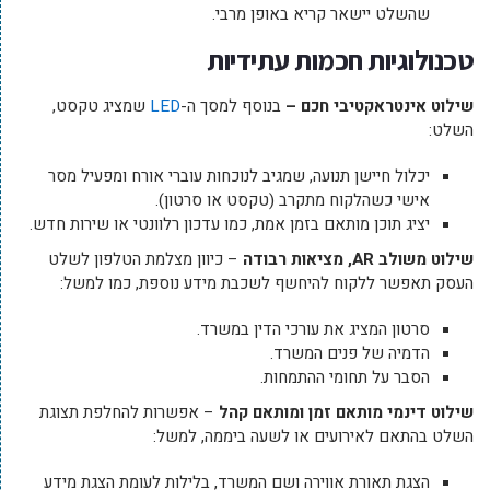
שהשלט יישאר קריא באופן מרבי.
טכנולוגיות חכמות עתידיות
שילוט אינטראקטיבי חכם –
בנוסף למסך ה-
LED
שמציג טקסט,
השלט:
יכלול חיישן תנועה, שמגיב לנוכחות עוברי אורח ומפעיל מסר
אישי כשהלקוח מתקרב (טקסט או סרטון).
יציג תוכן מותאם בזמן אמת, כמו עדכון רלוונטי או שירות חדש.
שילוט משולב
AR
, מציאות רבודה
– כיוון מצלמת הטלפון לשלט
העסק תאפשר ללקוח להיחשף לשכבת מידע נוספת, כמו למשל:
סרטון המציג את עורכי הדין במשרד.
הדמיה של פנים המשרד.
הסבר על תחומי ההתמחות.
שילוט דינמי מותאם זמן ומותאם קהל
– אפשרות להחלפת תצוגת
השלט בהתאם לאירועים או לשעה ביממה, למשל:
הצגת תאורת אווירה ושם המשרד, בלילות לעומת הצגת מידע