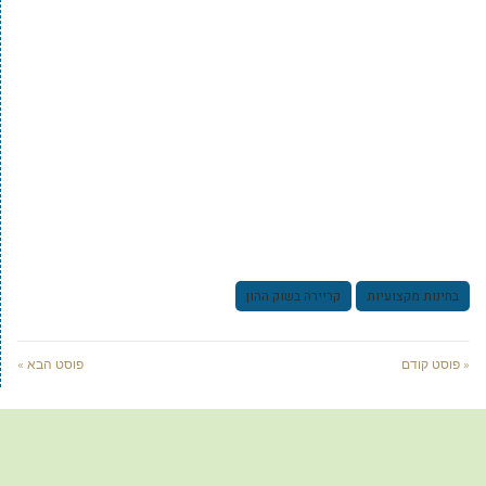
בחינות מקצועיות
קריירה בשוק ההון
« פוסט קודם
פוסט הבא »