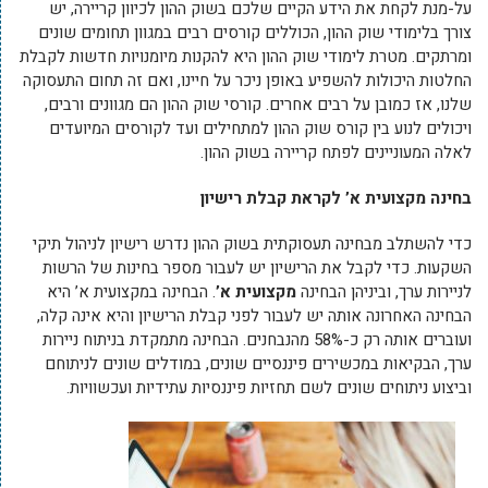
על-מנת לקחת את הידע הקיים שלכם בשוק ההון לכיוון קריירה, יש
צורך בלימודי שוק ההון, הכוללים קורסים רבים במגוון תחומים שונים
ומרתקים. מטרת לימודי שוק ההון היא להקנות מיומנויות חדשות לקבלת
החלטות היכולות להשפיע באופן ניכר על חיינו, ואם זה תחום התעסוקה
שלנו, אז כמובן על רבים אחרים. קורסי שוק ההון הם מגוונים ורבים,
ויכולים לנוע בין קורס שוק ההון למתחילים ועד לקורסים המיועדים
לאלה המעוניינים לפתח קריירה בשוק ההון.
בחינה מקצועית א’ לקראת קבלת רישיון
כדי להשתלב מבחינה תעסוקתית בשוק ההון נדרש רישיון לניהול תיקי
השקעות. כדי לקבל את הרישיון יש לעבור מספר בחינות של הרשות
לניירות ערך, וביניהן הבחינה
מקצועית א’
. הבחינה במקצועית א’ היא
הבחינה האחרונה אותה יש לעבור לפני קבלת הרישיון והיא אינה קלה,
ועוברים אותה רק כ-58% מהנבחנים. הבחינה מתמקדת בניתוח ניירות
ערך, הבקיאות במכשירים פיננסיים שונים, במודלים שונים לניתוחם
וביצוע ניתוחים שונים לשם תחזיות פיננסיות עתידיות ועכשוויות.