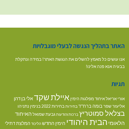
האתר בתהליך הנגשה לבעלי מוגבלויות
אנו עושים כל מאמץ להשלים את הנגשת האתר! במידה ונתקלת
בבעיה אנא פנה אלינו!
תגיות
איילת שקד
אלי בן דהן
אורי אריאל
איחוד מפלגות הימין
בומה ברח"ד
אליעזר שפר
בנימין נתניהו
בחירות
בחירות 2022
בצלאל סמוטריץ
האיחוד
גבעת שמואל
ברכות והודעות
הבית היהודי
הלאומי
הימין החדש
המלצת דתילי
הליכוד