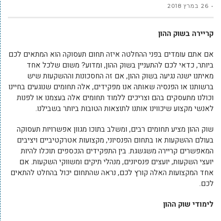
26 במרץ 2018
קריירה בשוק ההון
אם אתם עומדים בפני ההחלטה איזה תחום תעסוקה הוא המתאים לכם
ביותר, כדאי לכם להתעניין בשוק ההון, ומדוע? משום שלכל אחד
מאיתנו ישנה נגיעה בשוק ההון, אם זה החסכונות וההשקעות שיש
ברשותנו או הפנסיה שאותה אנו מפקידים, אלה תחומים שנוגעים בחיינו
וכולנו מתעסקים בהם וצריכים ללמוד תחומים אלה בעצמנו או לפנות
לאנשי מקצוע שיכווינו אותנו לתוצאות הטובות ביותר בשבילנו.
שוק ההון מציע תחומים רבים, ומשלב בתוכו מגוון אפשרויות תעסוקה
בעולם ההשקעות או בתחום הפנסיוני, מקצועות אטרקטיביים ויציבים
המאפשרים קריירה משגשגת. בין התפקידים הנכספים תוכלו להיות
יועצי השקעות, יועצים פנסיונים, מנהלי תיקים ומשווקי השקעות. אם
אחד המקצועות האלה קורץ לכם, נראה שהתחום יכול בהחלט להתאים
לכם.
לימודי שוק ההון