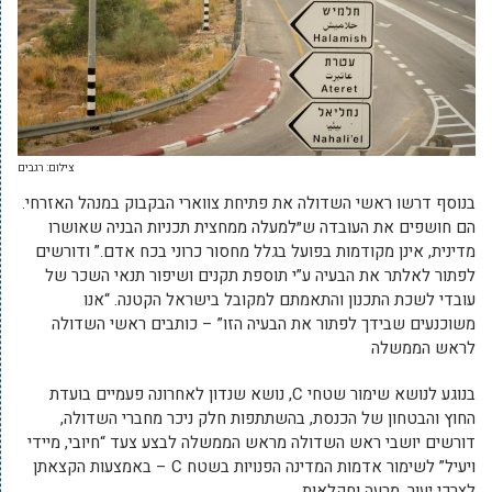
צילום: רגבים
בנוסף דרשו ראשי השדולה את פתיחת צווארי הבקבוק במנהל האזרחי.
הם חושפים את העובדה ש״למעלה ממחצית תכניות הבניה שאושרו
מדינית, אינן מקודמות בפועל בגלל מחסור כרוני בכח אדם.” ודורשים
לפתור לאלתר את הבעיה ע”י תוספת תקנים ושיפור תנאי השכר של
עובדי לשכת התכנון והתאמתם למקובל בישראל הקטנה. “אנו
משוכנעים שבידך לפתור את הבעיה הזו” – כותבים ראשי השדולה
לראש הממשלה
בנוגע לנושא שימור שטחי C, נושא שנדון לאחרונה פעמיים בועדת
החוץ והבטחון של הכנסת, בהשתתפות חלק ניכר מחברי השדולה,
דורשים יושבי ראש השדולה מראש הממשלה לבצע צעד “חיובי, מיידי
ויעיל” לשימור אדמות המדינה הפנויות בשטח C – באמצעות הקצאתן
לצרכי יעור, מרעה וחקלאות.