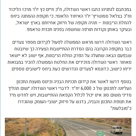
במכתבם לנתניהו כתבו ראשי השדולה, ח”כ חיים כץ יו”ר מרכז הליכוד
וח”כ בצלאל סמוטריץ’ יו”ר האיחוד הלאומי, כי תקופת ההמתנה ביחס
להחלת הריבונות – תהיה תקופה של חיזוק אחיזתנו בארץ ישראל,
ובעיקר באותן נקודות תורפה שחשפה בפנינו תכנית טראמפ.
ראשי השדולה דרשו מראש הממשלה לפעול לקידום מספר צעדים
כבר בתקופה הקרובה בהם הסדרת ההתיישבות הצעירה כך שיובטח
שבפעם הבאה שתעלה על הפרק החלת הריבונות, אף ישוב לא יישאר
מאחור. ראשי השדולה מזכירים את החלטת הממשלה להכיר במבואות
יריחו כישוב, כדוגמא לצעדים הנדרשים כעת ביחס לישובים נוספים.
בנוסף דרשו לאשר את קידום תכניות הבניה וכינוס מועצת התכנון
העליונה לתכנונן של כ 6,000 יח”ד. לדברי ראשי השדולה ״שום תהליך
מדיני משום סוג אינו יכול לכלול הקפאת ההתיישבות, ויש לחדש מיד
את תנופת התכנון והבניה, בדגש על חיזוק ישובי-העומק שהוגדרו
כ”מובלעות”.