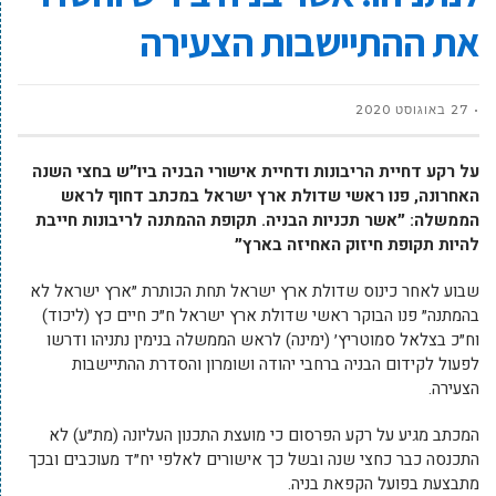
את ההתיישבות הצעירה
27 באוגוסט 2020
על רקע דחיית הריבונות ודחיית אישורי הבניה ביו״ש בחצי השנה
האחרונה, פנו ראשי שדולת ארץ ישראל במכתב דחוף לראש
הממשלה: ״אשר תכניות הבניה. תקופת ההמתנה לריבונות חייבת
להיות תקופת חיזוק האחיזה בארץ״
שבוע לאחר כינוס שדולת ארץ ישראל תחת הכותרת ״ארץ ישראל לא
בהמתנה״ פנו הבוקר ראשי שדולת ארץ ישראל ח״כ חיים כץ (ליכוד)
וח״כ בצלאל סמוטריץ׳ (ימינה) לראש הממשלה בנימין נתניהו ודרשו
לפעול לקידום הבניה ברחבי יהודה ושומרון והסדרת ההתיישבות
הצעירה.
המכתב מגיע על רקע הפרסום כי מועצת התכנון העליונה (מת״ע) לא
התכנסה כבר כחצי שנה ובשל כך אישורים לאלפי יח״ד מעוכבים ובכך
מתבצעת בפועל הקפאת בניה.