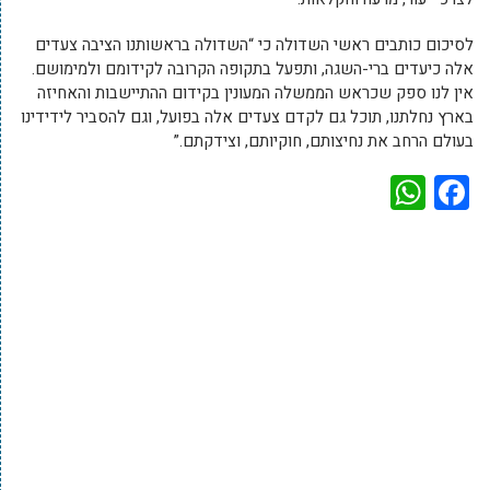
לסיכום כותבים ראשי השדולה כי “השדולה בראשותנו הציבה צעדים
אלה כיעדים ברי-השגה, ותפעל בתקופה הקרובה לקידומם ולמימושם.
אין לנו ספק שכראש הממשלה המעונין בקידום ההתיישבות והאחיזה
בארץ נחלתנו, תוכל גם לקדם צעדים אלה בפועל, וגם להסביר לידידינו
בעולם הרחב את נחיצותם, חוקיותם, וצידקתם.”
WhatsApp
Facebook