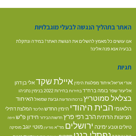
האתר בתהליך הנגשה לבעלי מוגבלויות
אנו עושים כל מאמץ להשלים את הנגשת האתר! במידה ונתקלת
בבעיה אנא פנה אלינו!
תגיות
איילת שקד
אלי בן דהן
אורי אריאל
איחוד מפלגות הימין
בומה ברח"ד
אליעזר שפר
בנימין נתניהו
בחירות
בחירות 2022
בצלאל סמוטריץ
האיחוד
גבעת שמואל
ברכות והודעות
הבית היהודי
הלאומי
הימין החדש
המלצת דתילי
הליכוד
הרב רפי פרץ
הציונות הדתית
חידון פ"ש
חדשות הבידור
חיפה
ירושלים
ימינה
מוטי יוגב
טיולים וטבע
מד"א
מוסיקה
מודיעין
נפתלי בנט