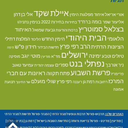
איילת שקד
אלי בן דהן
אורי אריאל
איחוד מפלגות הימין
בומה ברח"ד
אליעזר שפר
בנימין נתניהו
בחירות
בחירות 2022
בצלאל סמוטריץ
האיחוד
גבעת שמואל
ברכות והודעות
הבית היהודי
הלאומי
הימין החדש
המלצת דתילי
הליכוד
הרב רפי פרץ
הציונות הדתית
חידון פ"ש
חדשות הבידור
חיפה
ירושלים
ימינה
מוטי יוגב
טיולים וטבע
מד"א
מוסיקה
מודיעין
נפתלי בנט
ספרים
ניר אורבך
עמיעד טאוב
עוצמה יהודית
פרשת השבוע
ראיונות עם חברי
פתח תקווה
פריימריז
המרכז
שולי מועלם
רפי פרץ
רמת גן
רחובות
תנועת
רעננה
שר החינוך
אמונה
האתרים שלנו:
תרבוש-פורטל תרבות ונופש למגזר הדתי
|
המגזר-פורטל חדשות למגזר הדתי
גל
|
מודיעין
|
מדינט – פורטל בריאות ורווחה
|
החדשות הטובות בישראל
|
רמת גן
|
בת ים - חולון
|
גב"ש
|
יש''ע:שומרון בנימין וגוש עציון
|
במרכז- לחברי הבית היהודי
|
לוד
|
לימודים אקדמאיים