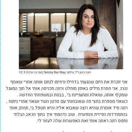
רונה רמון ז”ל. צילום: Tammy Bar-Shay (תמי בר שי) CC 3.0
אני זוכרת את היום שהגעתי בדחילו ורחימו לנחם אותה אחרי שאסף
נהרג. אני חסרת מילים באופן מוחלט ורונה מכניסה אותי אל תוך המעגל
שמקיף אותה, שואלת ומתעניינת בי , בבנות ובמשפחתי החדשה .
כשאני מספרת בחצי פה שאובחנתי עם סרטן השד ושאני אחרי ניתוח ,
רונה מיד אומרת שהיא רוצה שאבוא אליה והיא תטפל בי, תחזק אותי
בהתמודדות הפיזית והנפשית . שוב נדהמתי איך בתוך הכאב הבלתי
נתפס רונה ראתה אותי ואת האפשרות שלה לעזור לי.