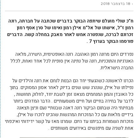
18 בדצמבר 2018
ח”כ שולי מועלם שיתפה הבוקר בדברים שכתבה על חברתה, רונה
רמון ז”ל, אישתו של אל”מ אילן רמון ואימו של סרן אסף רמון
זכרונם לברכה, שנפטרה אמש לאחר מאבק במחלה קשה. הדברים
פורסמו הבוקר בערוץ 7 .
נפרדים היום מרונה רמון האהובה. רונה האופטימית, הישירה, מלאה
האנרגיות והתוכניות, רונה של נתינה אין סופית לכל אחד ואחת, לכלל
החברה הישראלית.
הכרנו לראשונה כשהגעתי יחד הם הבנות לנחם את רונה והילדים על
נפילתו של אילן, שנהרג שש שנים בדיוק לאחר אסון המסוקים. בתוך
כל האובדן והמון המנחמים מצאנו זמן לשבת יחד, לחלוק תחושות ,
לדבר על בחירה בחיים ועל חיים משמעותיים . הדבר המדהים ביותר
מבחינתי היה שבתום הביקור רונה דאגה שבנותיי נעם וניצן תצאנה
בידיים מלאות עם כל המזכרות המרגשות שהכינו לזכרו של אילן,
מזכרות השמורות בביתנו עד היום. שמרנו מאז על קשר ידידותי ואיכפתי
אחת לשניה עם מיפגשים באירועים משותפים .