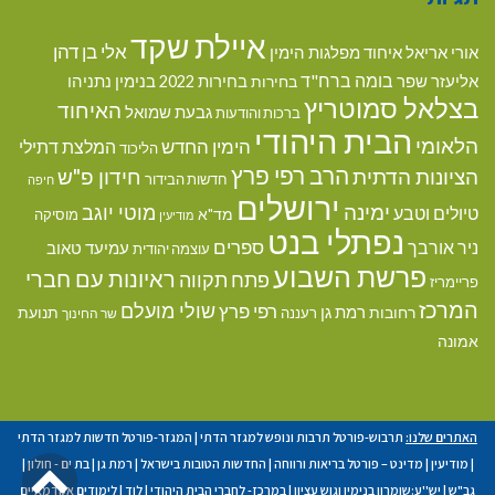
איילת שקד
אלי בן דהן
אורי אריאל
איחוד מפלגות הימין
בומה ברח"ד
אליעזר שפר
בנימין נתניהו
בחירות
בחירות 2022
בצלאל סמוטריץ
האיחוד
גבעת שמואל
ברכות והודעות
הבית היהודי
הלאומי
הימין החדש
המלצת דתילי
הליכוד
הרב רפי פרץ
הציונות הדתית
חידון פ"ש
חדשות הבידור
חיפה
ירושלים
ימינה
מוטי יוגב
טיולים וטבע
מד"א
מוסיקה
מודיעין
נפתלי בנט
ספרים
ניר אורבך
עמיעד טאוב
עוצמה יהודית
פרשת השבוע
ראיונות עם חברי
פתח תקווה
פריימריז
המרכז
שולי מועלם
רפי פרץ
רמת גן
רחובות
תנועת
רעננה
שר החינוך
אמונה
האתרים שלנו:
תרבוש-פורטל תרבות ונופש למגזר הדתי
|
המגזר-פורטל חדשות למגזר הדתי
גל
|
מודיעין
|
מדינט – פורטל בריאות ורווחה
|
החדשות הטובות בישראל
|
רמת גן
|
בת ים - חולון
|
גב"ש
|
יש''ע:שומרון בנימין וגוש עציון
|
במרכז- לחברי הבית היהודי
|
לוד
|
לימודים אקדמאיים