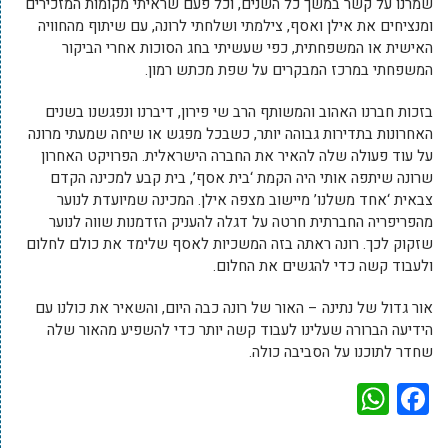
שמרנו על קשר במשך כל השנים, וכל פעם שראיתי מקומות המזכירים
ומנציחים את אילן ואסף, צילמתי ושלחתי לרונה, עם שיתוף מהחוויה
האישית או המשפחתית, כפי שעשיתי בחג הסוכות אחרי הביקור
המשפחתי במרכז המבקרים על שפת מכתש רמון.
בזכות חברנו האהוב והמשותף הרב שי פירון, דיברנו ונפגשנו בשנים
האחרונות בתדירות גבוהה יותר, כשבכל מפגש או שיחה שמעתי מרונה
על עוד פעולה שלה להאיר את החברה הישראלית. הפרויקט האחרון
שרונה שיתפה אותי היה הקמת ‘בית אסף’, בית קבע למכינה הקדם
צבאית ‘אחד משלנו’ מיישוב מצפה אילן. המכינה שמיועדת לנוער
מהפריפריה החברתית חרטה על דגלה להעניק הזדמנות שווה לנוער
שזקוק לכך. רונה ראתה בזה המשכיות לאסף שלימד את כולם לחלום
ולעבוד קשה כדי להגשים את החלום.
אור גדול של נתינה – האור של רונה כבה היום, והשאיר את כולנו עם
הידיעה הברורה שעלינו לעבוד קשה יותר כדי להשפיע מהאור שלה
שחדר לתוכנו על הסביבה כולה.
WhatsApp
Facebook