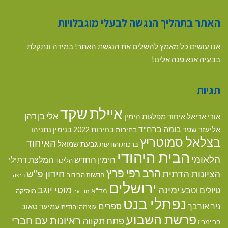
האתר בתהליך הנגשה לבעלי מוגבלויות
אנו עושים כל מאמץ להשלים את הנגשת האתר! במידה ונתקלת
בבעיה אנא פנה אלינו!
תגיות
איילת שקד
אלי בן דהן
אורי אריאל
איחוד מפלגות הימין
בומה ברח"ד
אליעזר שפר
בנימין נתניהו
בחירות
בחירות 2022
בצלאל סמוטריץ
האיחוד
גבעת שמואל
ברכות והודעות
הבית היהודי
הלאומי
הימין החדש
המלצת דתילי
הליכוד
הרב רפי פרץ
הציונות הדתית
חידון פ"ש
חדשות הבידור
חיפה
ירושלים
ימינה
מוטי יוגב
טיולים וטבע
מד"א
מוסיקה
מודיעין
נפתלי בנט
ספרים
ניר אורבך
עמיעד טאוב
עוצמה יהודית
פרשת השבוע
ראיונות עם חברי
פתח תקווה
פריימריז