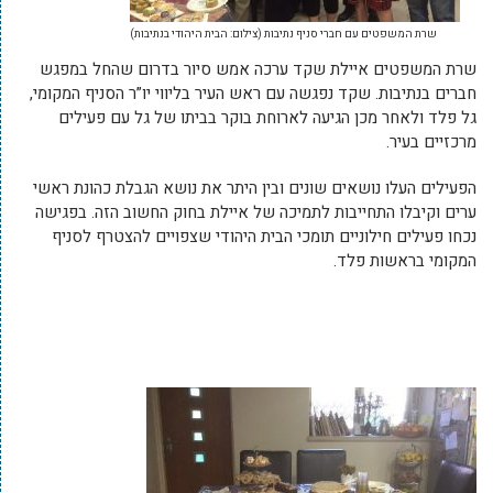
שרת המשפטים עם חברי סניף נתיבות (צילום: הבית היהודי בנתיבות)
שרת המשפטים איילת שקד ערכה אמש סיור בדרום שהחל במפגש
חברים בנתיבות. שקד נפגשה עם ראש העיר בליווי יו”ר הסניף המקומי,
גל פלד ולאחר מכן הגיעה לארוחת בוקר בביתו של גל עם פעילים
מרכזיים בעיר.
הפעילים העלו נושאים שונים ובין היתר את נושא הגבלת כהונת ראשי
ערים וקיבלו התחייבות לתמיכה של איילת בחוק החשוב הזה. בפגישה
נכחו פעילים חילוניים תומכי הבית היהודי שצפויים להצטרף לסניף
המקומי בראשות פלד.