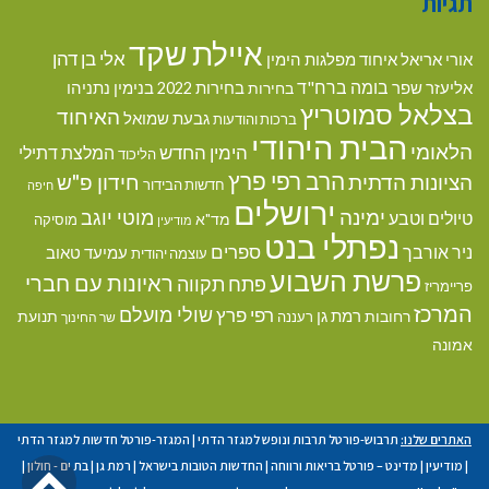
תגיות
איילת שקד
אלי בן דהן
אורי אריאל
איחוד מפלגות הימין
בומה ברח"ד
אליעזר שפר
בנימין נתניהו
בחירות
בחירות 2022
בצלאל סמוטריץ
האיחוד
גבעת שמואל
ברכות והודעות
הבית היהודי
הלאומי
הימין החדש
המלצת דתילי
הליכוד
הרב רפי פרץ
הציונות הדתית
חידון פ"ש
חדשות הבידור
חיפה
ירושלים
ימינה
מוטי יוגב
טיולים וטבע
מד"א
מוסיקה
מודיעין
נפתלי בנט
ספרים
ניר אורבך
עמיעד טאוב
עוצמה יהודית
פרשת השבוע
ראיונות עם חברי
פתח תקווה
פריימריז
המרכז
שולי מועלם
רפי פרץ
רמת גן
רחובות
תנועת
רעננה
שר החינוך
אמונה
האתרים שלנו:
תרבוש-פורטל תרבות ונופש למגזר הדתי
|
המגזר-פורטל חדשות למגזר הדתי
גל
|
מודיעין
|
מדינט – פורטל בריאות ורווחה
|
החדשות הטובות בישראל
|
רמת גן
|
בת ים - חולון
|