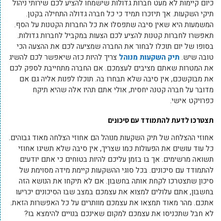
כיום קיימות לא מעט חברות גדולות שישמחו להציע לכם שירותי ניהול
תיקי השקעות. אך תיזכרו תמיד כי כל חברה גדולה התחילה בקטן.
המשמעות היא שאין סיבה שתפסלו את כל החברות הקטנות על הסף.
תאפשרו לחברות קטנות להציע לכם הצעות במקביל לחברות גדולות.
בסופו של יום תוכלו לבחור את החברה שמציעה לכם את ההצעה הכי
טובה שיש.
תיק השקעות מנוהל
צריך להיות כזה שיאפשר לכם להשיג
את המטרות שאתם מציבים לעצמכם. אם החברה מתחייבת לספק לכם
את מבוקשכם, אין סיבה שלא תבחרו בה. תוכלו לפנות אליה גם אם
מדובר על חברה קטנה יחסית, אולי אתם תהיו אלה שהיא תיקח
כפרויקט אישי.
תצטרכו לדעת להתמודד עם סיכונים
אחוזי ההצלחה של תיק השקעות מנוהל הם אחוזי הצלחה מאוד גבוהים.
כל עוד עושים את הפעולות כמו שצריך, אין סיבה שלא תשיגו אחוזי
תשואה מרשימים. אך בו בזמן עליכם להיות בטוחים כי אתם יודעים
להתמודד עם סיכונים. בכל סוגי ההשקעות קיימת מידה מסוימת של
סיכון שתצטרכו לקחת אותה בחשבון. אם לא תיקחו את הנושא הזה
בחשבון, אתם עלולים למצוא את עצמכם במצב שבו הסיכונים יכריעו
אתכם. מהר מאוד תמצאו את עצמכם מוותרים על כל האפשרות הזאת.
לא חבל שתכניסו את עצמכם למקום שאינכם בנויים להימצא בו?