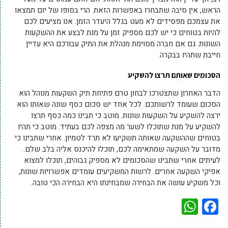
הראש, אין סיבה שתבחרו באפשרות הזאת. הרי בסופו של יום תמצאו
את עצמכם מפסידים לא מעט בגלל היעדר הזמן. אנו מציעים לכם
להיות בטוחים כי יש לכם מספיק זמן על מנת לבצע את ההשקעות
השונות. גם אם חברה מסוימת מנהלת את התיק עבורכם היא עדיין
חייבת שתהיו בבקרה.
הסכומים שאותם תרצו להשקיע
הדבר האחרון שתצטרכו לבחון טרם פתיחת תיק השקעות מנוהל הוא
הסכום שעומד לרשותכם. לכל אחד יש סכום כסף שונה שאותו הוא
ירצה להשקיע על השקעות שונות. מוטב כי תבינו כמה כסף תרצו
להשקיע על מנת שתוכלו לשער מה מצפה לכם בעתיד. מוטב כי תהיו
בטוחים שההשקעה שאותה תשקיעו לא תרד לטמיון. אחרי שתבינו כי
מדובר על השקעה שמתאימה לכם, תוכלו להיכנס אליה בלב שלם.
לעיתים אחרי שתבינו שהסכומים לא מספיק גבוהים, תוכלו למצוא
אפיקי השקעה אחרים. לרשות המשקיעים עומדים אפשרויות שונות,
וכל משקיע עושה את הבחירה שמבחינתו היא הבחירה הכי טובה.
WhatsApp
Facebook