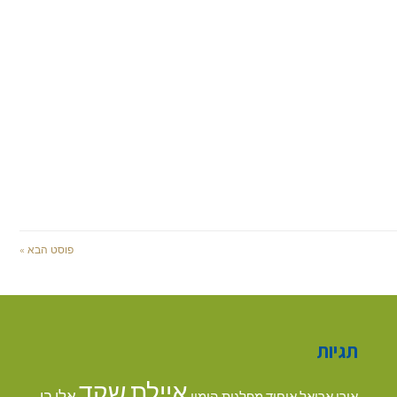
פוסט הבא »
תגיות
איילת שקד
אלי בן
אורי אריאל
איחוד מפלגות הימין