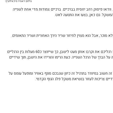
צילום: דאמיר מיכאילוביץ
 וודאו פיסוק רחב יחסית בברכיים. ברכיים צמודות מדי אחת לשנייה
 המשקל. גם כאן, בצעו את התנועה לאט.
א מוכר, אבל הוא מצוין לחיזור שריר הירך האחורית ושריר התאומים.
שכבו על מזרון כשהפנים כלפי מעלה. קפלו רגליכם את וקרבו אותן מעט לישבן, כך שייווצר כ60 מעלות בין הרגליים
 על הברך של הרגל השנייה. כעת הרימו והורידו את הישבן, תוך שידיים
זה חשוב במיוחד בתרגיל זה כיוון שגבכם מונף באוויר ומופעל עומס על
הידיים צריכות לעזור בנשיאת משקל פלג הגוף הקדמי.