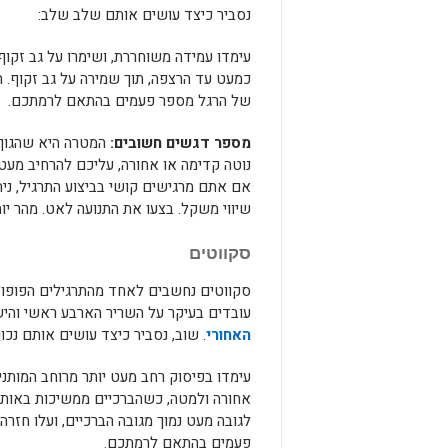
נסביר כיצד עושים אותם שלב שלב:
עימדו עמידה משוחררת, ושימרו על גב זקוף
כמעט עד הרצפה, תוך שמירה על גב זקוף. ה
של הרגל מספר פעמים בהתאם לרמתכם.
מספר דגשים חשובים:
המטרה היא שהגוף 
נוטה קדימה או אחורה, עליכם להרחיב מעט
אם אתם מרגישים קושי בביצוע התרגיל, ני
שיווי משקל. בצעו את התנועה לאט. מהר יות
סקווטים
סקווטים נחשבים לאחד מהתרגילים הפופולא
עובדים בעיקר על השריר הארבע ראשי והיש
האחורי
. שוב, נסביר כיצד עושים אותם נכו
עימדו בפיסוק רחב מעט יותר מרוחב המותני
אחורה ולמטה, כשהברכיים ממשיכות באותו 
לגובה מעט נמוך מגובה הברכיים, ועלו חזרה.
פעמים בהתאם לרמתכם.