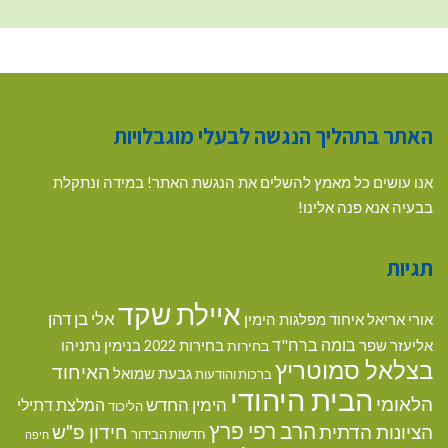
האתר בתהליך הנגשה לבעלי מוגבלויות
אנו עושים כל מאמץ להשלים את הנגשת האתר! במידה ונתקלת
בבעיה אנא פנה אלינו!
תגיות
איילת שקד
אלי בן דהן
אורי אריאל
איחוד מפלגות הימין
בומה ברח"ד
אליעזר שפר
בנימין נתניהו
בחירות
בחירות 2022
בצלאל סמוטריץ
האיחוד
גבעת שמואל
ברכות והודעות
הבית היהודי
הלאומי
הימין החדש
המלצת דתילי
הליכוד
הרב רפי פרץ
הציונות הדתית
חידון פ"ש
חדשות הבידור
חיפה