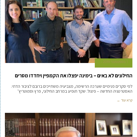
1 בספטמבר 2019
החילונים לא באים – בימינה יפצלו את הקמפיין ויחדדו מסרים
לפי סקרים פנימיים שערכה הרשימה, מצביעיה משתייכים ברובם לציבור הדתי.
האסטרטגיה החדשה – פיצול: שקד תופיע במרחב החילוני, פרץ וסמוטריץ’
קרא עוד ←