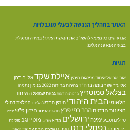
האתר בתהליך הנגשה לבעלי מוגבלויות
אנו עושים כל מאמץ להשלים את הנגשת האתר! במידה ונתקלת
בבעיה אנא פנה אלינו!
תגיות
איילת שקד
אלי בן דהן
אורי אריאל
איחוד מפלגות הימין
בומה ברח"ד
אליעזר שפר
בנימין נתניהו
בחירות
בחירות 2022
בצלאל סמוטריץ
האיחוד
גבעת שמואל
ברכות והודעות
הבית היהודי
הלאומי
הימין החדש
המלצת דתילי
הליכוד
הרב רפי פרץ
הציונות הדתית
חידון פ"ש
חדשות הבידור
חיפה
ירושלים
ימינה
מוטי יוגב
טיולים וטבע
מד"א
מוסיקה
מודיעין
נפתלי בנט
ספרים
ניר אורבך
עמיעד טאוב
עוצמה יהודית