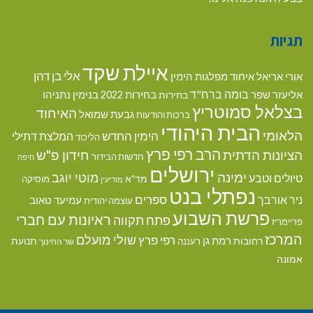
תגיות
איילת שקד
אלי בן דהן
אורי אריאל
איחוד מפלגות הימין
בומה ברח"ד
אליעזר שפר
בנימין נתניהו
בחירות
בחירות 2022
בצלאל סמוטריץ
האיחוד
גבעת שמואל
ברכות והודעות
הבית היהודי
הלאומי
הימין החדש
המלצת דתילי
הליכוד
הרב רפי פרץ
הציונות הדתית
חידון פ"ש
חדשות הבידור
חיפה
ירושלים
ימינה
מוטי יוגב
טיולים וטבע
מד"א
מוסיקה
מודיעין
נפתלי בנט
ספרים
ניר אורבך
עמיעד טאוב
עוצמה יהודית
פרשת השבוע
ראיונות עם חברי
פתח תקווה
פריימריז
המרכז
שולי מועלם
רפי פרץ
רמת גן
רחובות
תנועת
רעננה
שר החינוך
אמונה