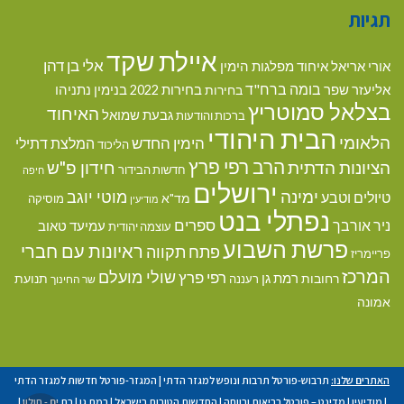
תגיות
איילת שקד
אלי בן דהן
אורי אריאל
איחוד מפלגות הימין
בומה ברח"ד
אליעזר שפר
בנימין נתניהו
בחירות
בחירות 2022
בצלאל סמוטריץ
האיחוד
גבעת שמואל
ברכות והודעות
הבית היהודי
הלאומי
הימין החדש
המלצת דתילי
הליכוד
הרב רפי פרץ
הציונות הדתית
חידון פ"ש
חדשות הבידור
חיפה
ירושלים
ימינה
מוטי יוגב
טיולים וטבע
מד"א
מוסיקה
מודיעין
נפתלי בנט
ספרים
ניר אורבך
עמיעד טאוב
עוצמה יהודית
פרשת השבוע
ראיונות עם חברי
פתח תקווה
פריימריז
המרכז
שולי מועלם
רפי פרץ
רמת גן
רחובות
תנועת
רעננה
שר החינוך
אמונה
האתרים שלנו:
תרבוש-פורטל תרבות ונופש למגזר הדתי
|
המגזר-פורטל חדשות למגזר הדתי
|
מודיעין
|
מדינט – פורטל בריאות ורווחה
|
החדשות הטובות בישראל
|
רמת גן
|
בת ים - חולון
|