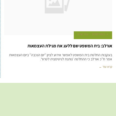
4 במאי 2008
עמי שרון
אורלב: בית המשפט שם ללעג את מגילת העצמאות
בעקבות החלטת בית המשפט לאפשר אירוע לציון ''יום הנכבה'' ביום העצמאות
אמר ח''כ אורלב כי ההחלטה 'נותנת לגיטימציה לטרור'.
קרא עוד ←