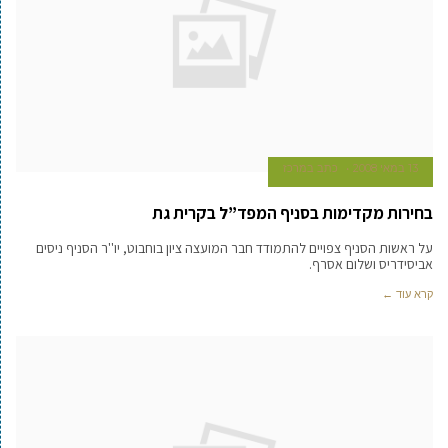
13 במאי 2008
כתב במרכז
בחירות מקדימות בסניף המפד”ל בקרית גת
על ראשות הסניף צפויים להתמודד חבר המועצה ציון בוחבוט, יו''ר הסניף ניסים
אביסידריס ושלום אסרף.
קרא עוד ←