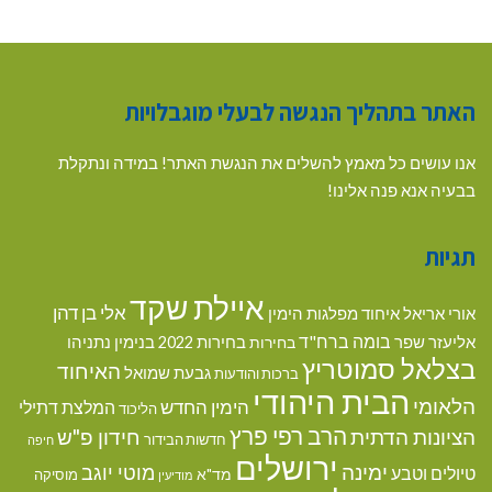
האתר בתהליך הנגשה לבעלי מוגבלויות
אנו עושים כל מאמץ להשלים את הנגשת האתר! במידה ונתקלת
בבעיה אנא פנה אלינו!
תגיות
איילת שקד
אלי בן דהן
אורי אריאל
איחוד מפלגות הימין
בומה ברח"ד
אליעזר שפר
בנימין נתניהו
בחירות
בחירות 2022
בצלאל סמוטריץ
האיחוד
גבעת שמואל
ברכות והודעות
הבית היהודי
הלאומי
הימין החדש
המלצת דתילי
הליכוד
הרב רפי פרץ
הציונות הדתית
חידון פ"ש
חדשות הבידור
חיפה
ירושלים
ימינה
מוטי יוגב
טיולים וטבע
מד"א
מוסיקה
מודיעין