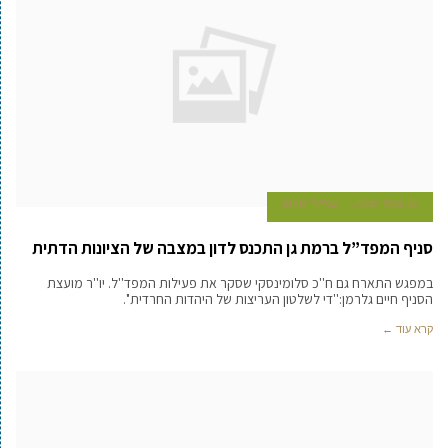
15 במאי 2008
עמיעד טאוב
סניף המפד”ל ברמת גן התכנס לדון במצבה של הציונות הדתית
במפגש התארח גם ח''כ סלומינסקי שסקר את פעילות המפד''ל. יו''ר מועצת
הסניף חיים גלרמן:''די לשלטון העריצות של היהדות החרדית''.
קרא עוד ←