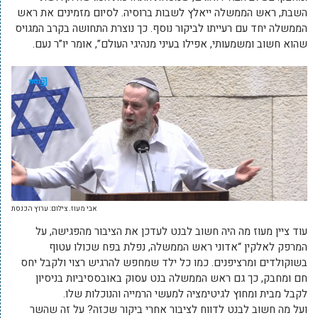
השבת, ראש הממשלה ייאלץ לשבות ברוסיה. לסיום מזמינים את ראש
הממשלה יחד עם רעייתו לביקור נוסף. כך נוצרת התחושה בקרב המגויס
שהוא חשוב ומשמעותי, אפילו בעיני מנהיגי העולם”, אומר יו”ר נעם.
אבי מעוז. צילום: ערוץ הכנסת
עוד ציין מעוז מה היה חשוב לבנט לעדכן את הציבור מהפגישה, על
המרפק לאלקין “אדוני ראש הממשלה, נפלת בפח שכולו עטוף
בשוקולדים ומרציפנים. כמו כל ילד שמחפש להרגיש רצוי ולקבל יחס
חם ומחבק, כך גם ראש הממשלה בנט עסוק באובססיביות בניסיון
לקבל מבית ומחוץ לגיטימציה למעשי הרמייה והנוכלות שלו.
ועל מה חשוב לבנט לדווח לציבור אחרי ביקור שכזה? על זה שהשר