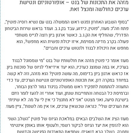
מזהה את התכונות של בנט – אופורטוניזם ונטישת
ערכים כחולשה ומנצל זאת.
“בסוף השבוע האחרון נפגש ראש הממשלה בנט עם נשיא רוסיה פוטין”,
פתח חה”כ מעוז, “פוטין, כידוע, עבד בק.ג.ב. ועמד בראש שירות הביטחון
הפדרלי, שהחליף את הק.ג.ב. כאשר ארגון ביון רוצה לגייס משתפי
פעולה בקרב מדינה מסוימת, איזו יכולת נפשית הוא מחפש?, הוא
מחפש את היכולת לבגוד ולנטוש ערכים וחברים”.
מעוז אומר כי פוטין מזהה את חולשותיו של בנט “מי שמסוגל לבגוד
בערכיו, או במה שמוצג כערכיו, הוא יעד אידיאלי לגיוס של סוכנות ביון.
אז כראש ארגון ביון בדימוס, מה עושה פוטין? הוא מזהה, וזה לא קשה
במיוחד במקרה דנן, את תכונות האופורטוניזם ונטישת הערכים, עד כדי
התעוזה להתמנות לתפקיד ראש ממשלה בניגוד גמור לרצון הבוחר,
וברמיסת כל הבטחה והתחייבות שנתן, ועוד אחרי זה להעז לומר היום
בישיבת סיעה, ואני מצטט “אני לא מתנצל כי אין לי על מה. לא שיניתי
את הערכים שלי”. כנראה שכשאין ערכים, אז אין מה לשנות”, ציין מעוז.
מעוז הציג את השלבים הבאים במלאכת הגיוס של פוטין “השלב השני
הוא להזמין את יעד הגיוס לביקור רשמי, ולעטוף אותו באופן אינטימי
ומחבק. בשלב הבא דואגים, שמפאת התארכות הפגישה וקדושת