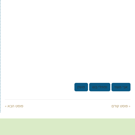
אבי מעוז
נפתלי בנט
פוטין
« פוסט קודם
פוסט הבא »