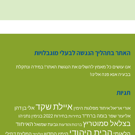
האתר בתהליך הנגשה לבעלי מוגבלויות
אנו עושים כל מאמץ להשלים את הנגשת האתר! במידה ונתקלת
בבעיה אנא פנה אלינו!
תגיות
איילת שקד
אלי בן דהן
אורי אריאל
איחוד מפלגות הימין
בומה ברח"ד
אליעזר שפר
בנימין נתניהו
בחירות
בחירות 2022
בצלאל סמוטריץ
האיחוד
גבעת שמואל
ברכות והודעות
הבית היהודי
הלאומי
הימין החדש
המלצת דתילי
הליכוד