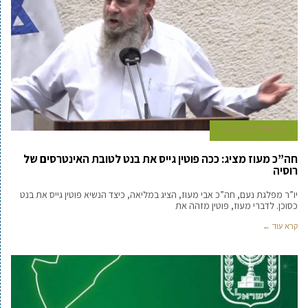
28 באוקטובר 2021
חה”כ מעוז מציג: ככה פוטין גייס את בנט לטובת האינטרסים של
רוסיה
יו”ר מפלגת נעם, חה”כ אבי מעוז, הציג במליאה, כיצד הנשיא פוטין גייס את בנט
כסוכן. לדברי מעוז, פוטין מזהה את
קרא עוד ←