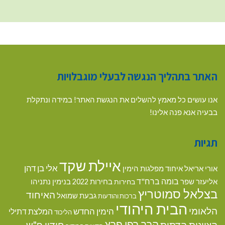
האתר בתהליך הנגשה לבעלי מוגבלויות
אנו עושים כל מאמץ להשלים את הנגשת האתר! במידה ונתקלת
בבעיה אנא פנה אלינו!
תגיות
איילת שקד
אלי בן דהן
אורי אריאל
איחוד מפלגות הימין
בומה ברח"ד
אליעזר שפר
בנימין נתניהו
בחירות
בחירות 2022
בצלאל סמוטריץ
האיחוד
גבעת שמואל
ברכות והודעות
הבית היהודי
הלאומי
הימין החדש
המלצת דתילי
הליכוד
הרב רפי פרץ
הציונות הדתית
חידון פ"ש