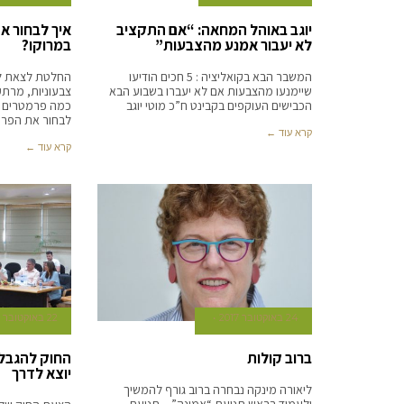
יוגב באוהל המחאה: “אם התקציב
איך לבחור א
לא יעבור אמנע מהצבעות”
במרוקו?
המשבר הבא בקואליציה : 5 חכים הודיעו
החלטת לצאת לט
שיימנעו מהצבעות אם לא יעברו בשבוע הבא
צבעוניות, מרתק
הכבישים העוקפים בקבינט ח”כ מוטי יוגב
כמה פרמטרים ש
לבחור את הפרט
קרא עוד ←
קרא עוד ←
24 באוקטובר 2017
22 באוקטובר 2017
ברוב קולות
החוק להגבלת
יוצא לדרך
ליאורה מינקה נבחרה ברוב גורף להמשיך