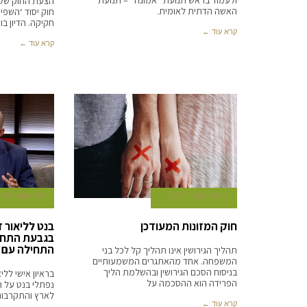
ולעמוד בראש תנועת “אמונה” – תנועת
הצעת החוק של ח
האשה הדתית לאומית.
חוק יסוד ‘השפיט
חקיקה. הדיון ב
קרא עוד ←
קרא עוד ←
17 באוקטובר 2017
16 באוקטובר 2017
חוק המזונות המעודכן
בנט לליאור ד
בגבעת התחמו
התחילה עם 
תהליך הגירושין אינו תהליך קל לכל בני
המשפחה. אחד מהאתגרים המשמעותיים
בניסוח הסכם הגירושין ובהשלמת הליך
בראיון אישי לליא
הפרידה הוא ההסכמה על
נפתלי בנט על 
לארץ והתקרבות 
קרא עוד ←