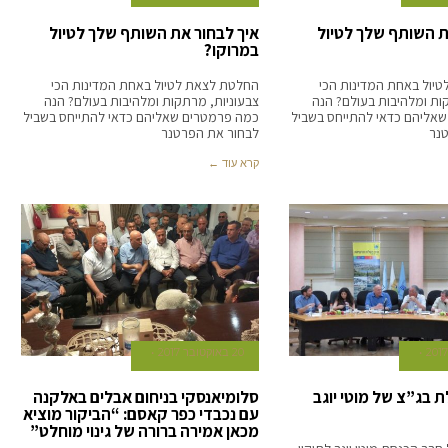
ת השותף שלך לטיול
איך לבחור את השותף שלך לטיול
במרוקו?
יול באחת המדינות הכי
החלטת לצאת לטיול באחת המדינות הכי
ות ומלהיבות בעולם? הנה
צבעוניות, מרתקות ומלהיבות בעולם? הנה
אליהם כדאי להתייחס בשביל
כמה פרמטרים שאליהם כדאי להתייחס בשביל
נר
לבחור את הפרטנר
קרא עוד ←
20 באוקטובר 2017
 בג”צ של מוטי יוגב
סלומיאנסקי בניחום אבלים באלקנה
עם נכבדי כפר קאסם: “הביקור מוציא
מכאן אמירה ברורה של גינוי מוחלט”