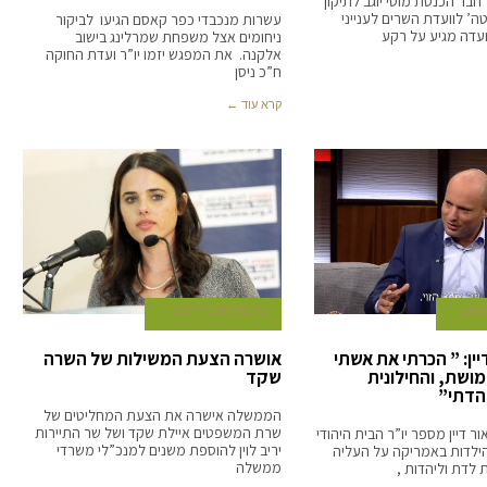
בר הכנסת מוטי יוגב לתיקון
ה’ לוועדת השרים לענייני
עשרות מנכבדי כפר קאסם הגיעו לביקור
וועדה מגיע על רקע
ניחומים אצל משפחת שמרלינג בישוב
אלקנה. את המפגש יזמו יו”ר ועדת החוקה
ח”כ ניסן
קרא עוד ←
15 באוקטובר 2017
יין: ” הכרתי את אשתי
אושרה הצעת המשילות של השרה
שת, והחילונית
שקד
הדתי”
הממשלה אישרה את הצעת המחליטים של
שרת המשפטים איילת שקד ושל שר התיירות
ור דיין מספר יו”ר הבית היהודי
יריב לוין להוספת משנים למנכ”לי משרדי
הילדות באמריקה על העליה
ממשלה
לדת וליהדות ,