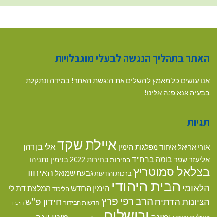
האתר בתהליך הנגשה לבעלי מוגבלויות
אנו עושים כל מאמץ להשלים את הנגשת האתר! במידה ונתקלת
בבעיה אנא פנה אלינו!
תגיות
איילת שקד
אלי בן דהן
אורי אריאל
איחוד מפלגות הימין
בומה ברח"ד
אליעזר שפר
בנימין נתניהו
בחירות
בחירות 2022
בצלאל סמוטריץ
האיחוד
גבעת שמואל
ברכות והודעות
הבית היהודי
הלאומי
הימין החדש
המלצת דתילי
הליכוד
הרב רפי פרץ
הציונות הדתית
חידון פ"ש
חדשות הבידור
חיפה
ירושלים
ימינה
מוטי יוגב