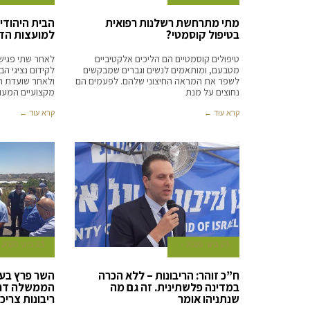
מתי מתרחשת רשלנות רפואית
הבית היהודי 
בטיפול קוסמטי?
למועצות הדת
טיפולים קוסמטיים הם הליכים אלקטיביים
לאחר שתי פגיש
מטבעם, ומותאמים לנשים וגברים שמבקשים
לקידום נציגי הב
לשפר את המראה החיצוני שלהם. לפעמים הם
ולאחר שועדת ה
נחוצים על מנת
מקצועיים המעו
קרא עוד ←
קרא עוד ←
23 ביוני 2020
23 ביוני 2020
ח”כ זוהר: הריבונות – ללא הכרה
השר פרץ בעט
במדינה פלשתינית. זה גם מה
הממשלה דרי
שנתניהו אומר
ריבונות צרי