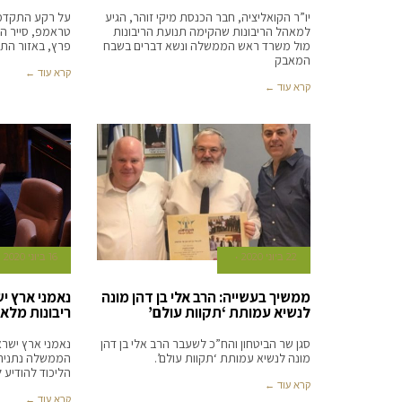
יו”ר הקואליציה, חבר הכנסת מיקי זוהר, הגיע
על רקע התקדמ
למאהל הריבונות שהקימה תנועת הריבונות
טראמפ, סייר הי
מול משרד ראש הממשלה ונשא דברים בשבח
פרץ, באזור הת
המאבק
קרא עוד ←
קרא עוד ←
22 ביוני 2020
16 ביוני 2020
ממשיך בעשייה: הרב אלי בן דהן מונה
נאמני ארץ יש
לנשיא עמותת ‘תקוות עולם’
ריבונות מלאה
סגן שר הביטחון והח”כ לשעבר הרב אלי בן דהן
נאמני ארץ ישרא
מונה לנשיא עמותת ‘תקוות עולם’.
הממשלה נתניהו
הליכוד להודיע ל
קרא עוד ←
קרא עוד ←