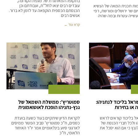
בתקופה המאתגרת של מגפת הקורונה,
עובדים רבים יצאו לחל”ת, ועבודתם וכן
ות תכנית המאה של הנשיא
הכנסתם הכספית הוקפאה עד לזמן לא ברור.
ום שר ירושלים ומורשת, רפי
אנשים רבים
עשייה עטרות ובמה שהיה
קרא עוד ←
15 ביוני 2020
ראל בליכוד לנתניהו:
סמוטריץ’: ממשלת השמאל של
 או בחירות
גנץ-נתניהו הופכת לאוטואמונית
ל בליכוד קוראים לראש
לקראת הדיון שיתקיים בעוד כשעה בועדת
 ולכל חברי הכנסת של
כספים, ח”כ סמוטריץ’ סביב הפטור ממיסים
גנץ כי אם הוא יסכל את
לארגוני סיוע בינלאומיים אמר יו”ר האיחוד
הלאומי, ח”כ