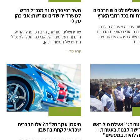
פועלים לגיבוש הרכבים
השר רפי פרץ מינה מנכ״ל חדש
יות בכל רחבי הארץ
למשרד ירושלים ומורשת: אבי כהן
סקלי
ות עבודה שערכה הועדה
ית היהודי במועצות הדתיות
שר ירושלים ומורשת, הרב רפי פרץ, הודיע
משנה נפגשה עם גורמים
היום (ה׳) על מינויו של אבי כהן סקלי למנכ״ל
רים
החדש של המשרד. כהן,
קרא עוד ←
23 ביוני 2020
רות: ” אעלה מול ראש
חיסכון עקב חל”ת? אלו הדברים
שה לבנות בעטרות –
שכדאי לקחת בחשבון
כה להיות במעשים”