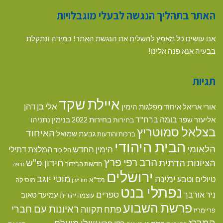
האתר בתהליך הנגשה לבעלי מוגבלויות
אנו עושים כל מאמץ להשלים את הנגשת האתר! במידה ונתקלת
בבעיה אנא פנה אלינו!
תגיות
איילת שקד
אלי בן דהן
אורי אריאל
איחוד מפלגות הימין
בומה ברח"ד
אליעזר שפר
בנימין נתניהו
בחירות
בחירות 2022
בצלאל סמוטריץ
האיחוד
גבעת שמואל
ברכות והודעות
הבית היהודי
הלאומי
הימין החדש
המלצת דתילי
הליכוד
הרב רפי פרץ
הציונות הדתית
חידון פ"ש
חדשות הבידור
חיפה
ירושלים
ימינה
מוטי יוגב
טיולים וטבע
מד"א
מוסיקה
מודיעין
נפתלי בנט
ספרים
ניר אורבך
עמיעד טאוב
עוצמה יהודית
פרשת השבוע
ראיונות עם חברי
פתח תקווה
פריימריז
המרכז