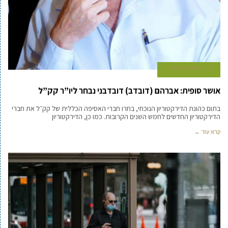
17 בנובמבר 2020
אושר סופית: אברהם (דובדב) דובדבני נבחר ליו”ר קק”ל
בתום כהונת הדירקטוריון הנוכחי, בחרו חברי האסיפה הכללית של קק״ל את חברי
הדירקטוריון החדשים לחמש השנים הקרובות. כמו כן, הדירקטוריון
קרא עוד ←