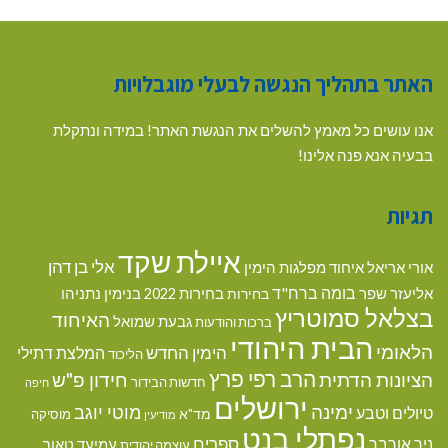
האתר בתהליך הנגשה לבעלי מוגבלויות
אנו עושים כל מאמץ להשלים את הנגשת האתר! במידה ונתקלת
בבעיה אנא פנה אלינו!
תגיות
איילת שקד
אלי בן דהן
אורי אריאל
איחוד מפלגות הימין
בומה ברח"ד
אליעזר שפר
בנימין נתניהו
בחירות
בחירות 2022
בצלאל סמוטריץ
האיחוד
גבעת שמואל
ברכות והודעות
הבית היהודי
הלאומי
הימין החדש
המלצת דתילי
הליכוד
הרב רפי פרץ
הציונות הדתית
חידון פ"ש
חדשות הבידור
חיפה
ירושלים
ימינה
מוטי יוגב
טיולים וטבע
מד"א
מוסיקה
מודיעין
נפתלי בנט
ספרים
ניר אורבך
עמיעד טאוב
עוצמה יהודית