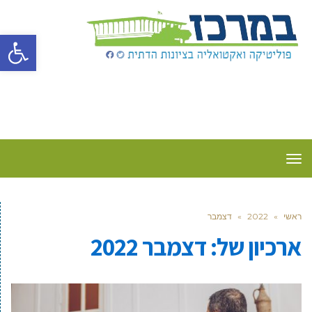
פתח סרגל
תפריט
ראשי
»
2022
»
דצמבר
ארכיון של:
דצמבר 2022