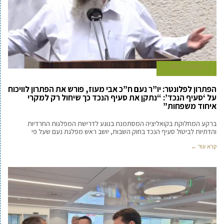
4 בדצמבר 2022
הפתרון לפלונטר: יו”ר נעם ח”כ אבי מעוז, פורש את הפתרון לוויכוח
על ‘סעיף הנכד’: “נתקן את סעיף הנכד כך שיחול רק למקרי
איחוד משפחות”
ברקע המחלוקת בקואליציה המסתמנת בנוגע לדרישת המפלגות החרדיות
והדתיות לביטול סעיף הנכד בחוק השבות, יושב ראש מפלגת נעם שעל פי
קרא עוד ←