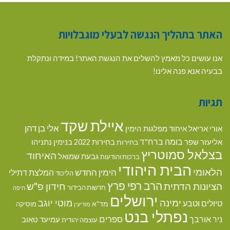
האתר בתהליך הנגשה לבעלי מוגבלויות
אנו עושים כל מאמץ להשלים את הנגשת האתר! במידה ונתקלת
בבעיה אנא פנה אלינו!
תגיות
איילת שקד
אלי בן דהן
אורי אריאל
איחוד מפלגות הימין
בומה ברח"ד
אליעזר שפר
בנימין נתניהו
בחירות
בחירות 2022
בצלאל סמוטריץ
האיחוד
גבעת שמואל
ברכות והודעות
הבית היהודי
הלאומי
הימין החדש
המלצת דתילי
הליכוד
הרב רפי פרץ
הציונות הדתית
חידון פ"ש
חדשות הבידור
חיפה
ירושלים
ימינה
מוטי יוגב
טיולים וטבע
מד"א
מוסיקה
מודיעין
נפתלי בנט
ספרים
ניר אורבך
עמיעד טאוב
עוצמה יהודית