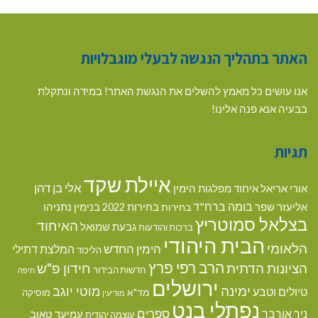
האתר בתהליך הנגשה לבעלי מוגבלויות
אנו עושים כל מאמץ להשלים את הנגשת האתר! במידה ונתקלת
בבעיה אנא פנה אלינו!
תגיות
איילת שקד
אלי בן דהן
אורי אריאל
איחוד מפלגות הימין
בומה ברח"ד
אליעזר שפר
בנימין נתניהו
בחירות
בחירות 2022
בצלאל סמוטריץ
האיחוד
גבעת שמואל
ברכות והודעות
הבית היהודי
הלאומי
הימין החדש
המלצת דתילי
הליכוד
הרב רפי פרץ
הציונות הדתית
חידון פ"ש
חדשות הבידור
חיפה
ירושלים
ימינה
מוטי יוגב
טיולים וטבע
מד"א
מוסיקה
מודיעין
נפתלי בנט
ספרים
ניר אורבך
עמיעד טאוב
עוצמה יהודית