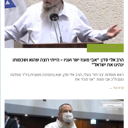
11 בספטמבר 2022
הרב אלי סדן: “אבי מעוז ישר ועניו – הייתי רוצה שהוא ושכמותו
ינהיגו את ישראל”
ראש מוסדות ‘בני דוד’ בעלי, הרב אלי סדן, יוצא בתמיכה פומבית ביו”ר מפלגת
נעם ח”כ אבי מעוז: “אני מכיר את
קרא עוד ←