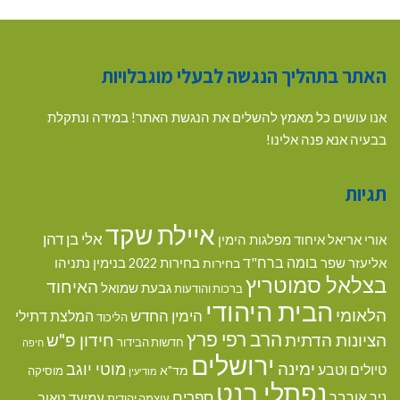
האתר בתהליך הנגשה לבעלי מוגבלויות
אנו עושים כל מאמץ להשלים את הנגשת האתר! במידה ונתקלת
בבעיה אנא פנה אלינו!
תגיות
איילת שקד
אלי בן דהן
אורי אריאל
איחוד מפלגות הימין
בומה ברח"ד
אליעזר שפר
בנימין נתניהו
בחירות
בחירות 2022
בצלאל סמוטריץ
האיחוד
גבעת שמואל
ברכות והודעות
הבית היהודי
הלאומי
הימין החדש
המלצת דתילי
הליכוד
הרב רפי פרץ
הציונות הדתית
חידון פ"ש
חדשות הבידור
חיפה
ירושלים
ימינה
מוטי יוגב
טיולים וטבע
מד"א
מוסיקה
מודיעין
נפתלי בנט
ספרים
ניר אורבך
עמיעד טאוב
עוצמה יהודית