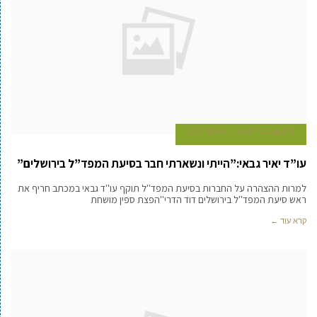
26 בנובמבר 2008
עמיעד טאוב
עו”ד יאיר גבאי:”הייתי ונשארתי חבר בסיעת המפד”ל בירושלים”
למרות ההצהרה על החברות בסיעת המפד''ל תוקף עו''ד גבאי במכתב חריף את
ראש סיעת המפד''ל בירושלים דוד הדרי''הפצת ספין מושחת
קרא עוד ←