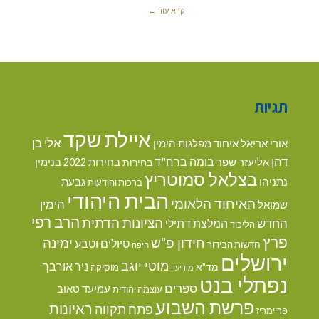
קרא עוד ←
תגיות
איילת שקד
אלי בן
אורי אריאל
איחוד מפלגות הימין
דהן
בומה ברח"ד
אליעזר שפר
בנימין
בחירות
בחירות 2022
בצלאל סמוטריץ
נתניהו
גבעת
ברכות והודעות
הבית היהודי
האיחוד הלאומי
הימין
שמואל
הרב רפי
הציונות הדתית
החדש
המלצת דתילי
הליכוד
פרץ
חידון פ"ש
ימינה
טיולים וטבע
חדשות הבידור
חיפה
ירושלים
מוטי יוגב
ניר אורבך
מד"א
מוסיקה
מודיעין
נפתלי בנט
ספרים
עמיעד טאוב
עוצמה יהודית
פרשת השבוע
ראיונות
פתח תקווה
פריימריז