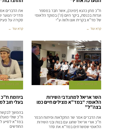
המערכת אחריו”
ההתנדבות”
ח”כ מתן כהנא (ימינה), אשר חבר במספר
את הדברים אמר 
ועדות בכנסת, ביקר היום (ה’) במוקד הלאומי
מדריכי הנוער של
של מד”א בקרית אונו ולווה ע”י
סקירה על פעילו
קרא עוד ←
קרא עוד ←
31 בינואר 2018
28 בינואר 2018
השר אריאל למתנדבי השירות
ביוזמת ח”כ 
הלאומי: “במד”א מצילים חיים כמו
בעלי חוב למג
בצה”ל”
בהמשך לבקשתה 
ח”כ שולי מועלם
את הדברים אמר שר החקלאות ופיתוח הכפר
במד”א לסייע לב
ח”כ אורי אריאל שחגג עם בנות ובני השירות
החודשים
הלאומי שמשרתים במד”א את סדר