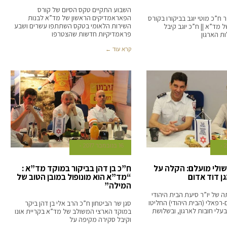
השבוע התקיים טקס הסיום של קורס
הפאראמדיקים הראשון של מד”א לבנות
ח”כ מוטי יוגב בביקורו בקורס
השירות הלאומי בטקס השתתפו עשרים ושבע
 מד”א || ח”כ יוגב קיבל
פראמדיקיות חדשות שהצטרפו
ת הארגון
קרא עוד ←
16 בנובמבר 2017
שולי מועלם: הקלה על
ח”כ בן דהן בביקור במוקד מד”א :
ן דוד אדום
“מד”א הוא מונופול במובן הטוב של
המילה”
של יו”ר סיעת הבית היהודי
-רפאלי (הבית היהודי) החליטו
סגן שר הביטחון ח”כ הרב אלי בן דהן ביקר
עלי חובות לארגון, ובשלושת
במוקד הארצי המשולב של מד”א בקריית אונו
וקיבל סקירה מקיפה על