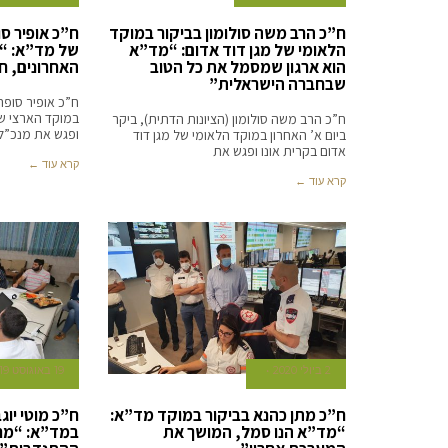
ח”כ הרב משה סולומון בביקור במוקד
ח”כ אופיר סו
הלאומי של מגן דוד אדום: “מד”א
של מד”א: “ב
הוא ארגון שמסמל את כל הטוב
האחרונים, ח
שבחברה הישראלית”
ח”כ אופיר סופר 
במוקד הארצי של
ח”כ הרב משה סולומון (הציונות הדתית), ביקר
ופגש את מנכ”ל
ביום א’ האחרון במוקד הלאומי של מגן דוד
אדום בקרית אונו ופגש את
קרא עוד ←
קרא עוד ←
2 ביולי 2020
19 באוגוסט 2019
ח”כ מתן כהנא בביקור במוקד מד”א:
ח”כ מוטי יוג
“מד”א הנו סמל, המושך את
במד”א: “מרג