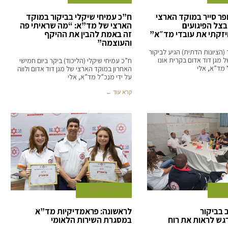
פר סייר במוקד הארצי
ח”כ עמיחי שיקלי בביקור במוקד
צל הפיגועים
הארצי של מד”א: “מה שראיתי פה
יזקתי את עובדי מד״א”
זה באמת להבין את ההיקף
והעוצמה”
(הציונות הדתית) הגיע לביקור
 מגן דוד אדום בקרית אונו
ח”כ עמיחי שיקלי (הליכוד) ביקר ביום חמישי
 מד”א, אלי
האחרון במוקד הארצי של מגן דוד אדום ולווה
על ידי מנכ”ל מד”א, אלי
קרא עוד ←
13 בינואר 2019
ב בביקור
לראשונה: פראמדיקיות מד”א
ש לראות את רוח
במסגרת השירות הלאומי